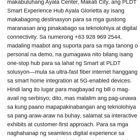
makabuluhang Ayala Center, Makati City, ang PLDT
Smart Experience Hub Ayala Glorietta ay isang
makabagong destinasyon para sa mga gustong
maranasan ang pinakabago sa teknolohiya at digital
connectivity. Sa numerong +63 928 969 2544,
madaling maabot ang suporta para sa mga tanong o
personal na demo, na gumagawa nito bilang isang
one-stop hub para sa lahat ng Smart at PLDT
solusyon—mula sa ultra-fast fiber internet hanggang
sa smart home integration at 5G-enabled devices.
Hindi lang ito lugar para magbayad ng bill o mag-
avail ng serbisyo; dito, mas malalim ang pag-unawa
sa kung paano mapapakinabangan ang teknolohiya
sa pang-araw-araw na buhay, salamat sa interactive
exhibits at customer-first approach. Para sa mga
naghahanap ng seamless digital experience sa