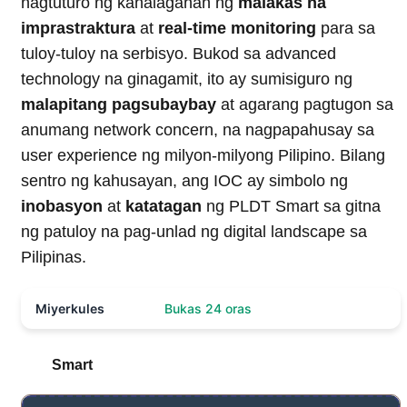
nagtuturo ng kahalagahan ng
malakas na
imprastraktura
at
real-time monitoring
para sa
tuloy-tuloy na serbisyo. Bukod sa advanced
technology na ginagamit, ito ay sumisiguro ng
malapitang pagsubaybay
at agarang pagtugon sa
anumang network concern, na nagpapahusay sa
user experience ng milyon-milyong Pilipino. Bilang
sentro ng kahusayan, ang IOC ay simbolo ng
inobasyon
at
katatagan
ng PLDT Smart sa gitna
ng patuloy na pag-unlad ng digital landscape sa
Pilipinas.
Miyerkules
Bukas 24 oras
Smart