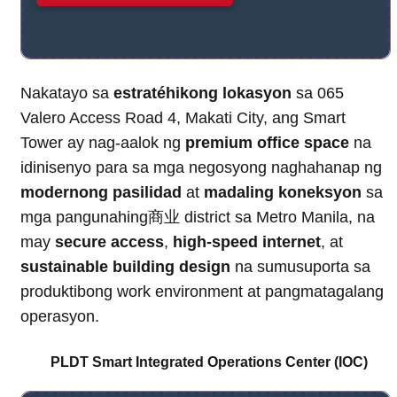
Nakatayo sa
estratéhikong lokasyon
sa 065
Valero Access Road 4, Makati City, ang Smart
Tower ay nag-aalok ng
premium office space
na
idinisenyo para sa mga negosyong naghahanap ng
modernong pasilidad
at
madaling koneksyon
sa
mga pangunahing商业 district sa Metro Manila, na
may
secure access
,
high-speed internet
, at
sustainable building design
na sumusuporta sa
produktibong work environment at pangmatagalang
operasyon.
PLDT Smart Integrated Operations Center (IOC)