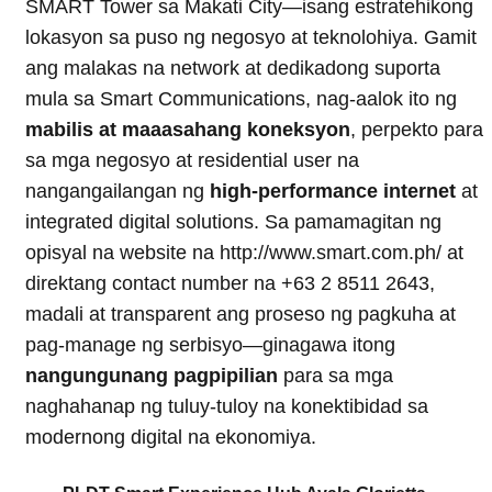
SMART Tower sa Makati City—isang estratehikong
lokasyon sa puso ng negosyo at teknolohiya. Gamit
ang malakas na network at dedikadong suporta
mula sa Smart Communications, nag-aalok ito ng
mabilis at maaasahang koneksyon
, perpekto para
sa mga negosyo at residential user na
nangangailangan ng
high-performance internet
at
integrated digital solutions. Sa pamamagitan ng
opisyal na website na http://www.smart.com.ph/ at
direktang contact number na +63 2 8511 2643,
madali at transparent ang proseso ng pagkuha at
pag-manage ng serbisyo—ginagawa itong
nangungunang pagpipilian
para sa mga
naghahanap ng tuluy-tuloy na konektibidad sa
modernong digital na ekonomiya.