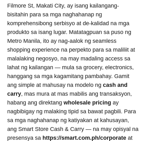
Filmore St, Makati City, ay isang kailangang-
bisitahin para sa mga naghahanap ng
komprehensibong serbisyo at de-kalidad na mga
produkto sa isang lugar. Matatagpuan sa puso ng
Metro Manila, ito ay nag-aalok ng seamless
shopping experience na perpekto para sa maliliit at
malalaking negosyo, na may madaling access sa
lahat ng kailangan — mula sa grocery, electronics,
hanggang sa mga kagamitang pambahay. Gamit
ang simple at mahusay na modelo ng
cash and
carry
, mas mura at mas mabilis ang transaksyon,
habang ang direktang
wholesale pricing
ay
nagbibigay ng malaking tipid sa bawat pagbili. Para
sa mga naghahanap ng katiyakan at kahusayan,
ang Smart Store Cash & Carry — na may opisyal na
presensya sa
https://smart.com.ph/corporate
at