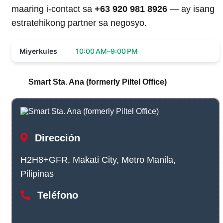
maaring i-contact sa
+63 920 981 8926
— ay isang
estratehikong partner sa negosyo.
Miyerkules
10:00 AM–9:00 PM
Smart Sta. Ana (formerly Piltel Office)
Dirección
H2H8+GFR, Makati City, Metro Manila,
Pilipinas
Teléfono