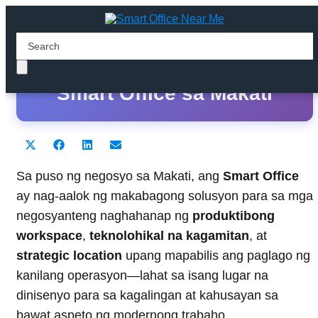
Ang Pinakamagagandang
Smart Office sa Makati
Share
Share
Share
Share
X
F
L
E
on
on
on
on
(
a
i
m
T
c
n
a
Sa puso ng negosyo sa Makati, ang
Smart Office
w
e
k
i
ay nag-aalok ng makabagong solusyon para sa mga
i
b
e
l
t
o
d
negosyanteng naghahanap ng
produktibong
t
o
I
workspace
e
k
,
teknolohikal na kagamitan
n
, at
r
strategic location
upang mapabilis ang paglago ng
)
kanilang operasyon—lahat sa isang lugar na
dinisenyo para sa kagalingan at kahusayan sa
bawat aspeto ng modernong trabaho.