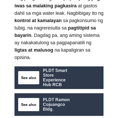
iwas sa malaking pagkasira
at gastos
dahil sa mga water leak. Nagbibigay ito ng
kontrol at kamalayan
sa pagkonsumo ng
tubig, na nagreresulta sa
pagtitipid sa
bayarin
. Dagdag pa, ang aming sistema
ay nakakatulong sa pagpapanatili ng
ligtas at malusog
na kapaligiran sa
opisina.
PLDT Smart
Store
See also
Experience
Hub RCB
PLDT Ramon
Cojuangco
See also
Bldg.