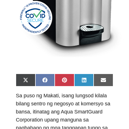
Share
Share
Share
Share
Share
X
F
P
L
E
on
on
on
on
on
(
a
i
i
m
T
c
n
n
a
Sa puso ng Makati, isang lungsod kilala
w
e
t
k
i
i
b
e
e
l
bilang sentro ng negosyo at komersyo sa
t
o
r
d
t
o
e
I
bansa, itinatag ang Aqua SmartGuard
e
k
s
n
r
t
Corporation upang manguna sa
)
pagbabago ng mga tanggapan tungo sa