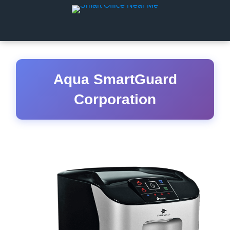
Aqua SmartGuard
Corporation