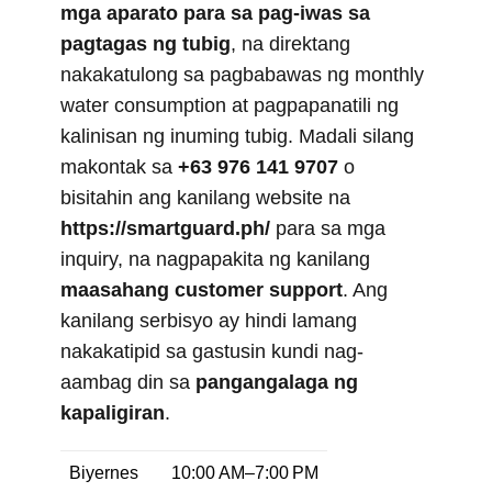
mga aparato para sa pag-iwas sa
pagtagas ng tubig
, na direktang
nakakatulong sa pagbabawas ng monthly
water consumption at pagpapanatili ng
kalinisan ng inuming tubig. Madali silang
makontak sa
+63 976 141 9707
o
bisitahin ang kanilang website na
https://smartguard.ph/
para sa mga
inquiry, na nagpapakita ng kanilang
maasahang customer support
. Ang
kanilang serbisyo ay hindi lamang
nakakatipid sa gastusin kundi nag-
aambag din sa
pangangalaga ng
kapaligiran
.
Biyernes
10:00 AM–7:00 PM