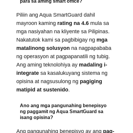
para sa aming smart office?
Piliin ang Aqua SmartGuard dahil
mayroon kaming
rating na 4.6
mula sa
mga nasiyahan na kliyente sa Pilipinas.
Nakatutok kami sa pagbibigay ng
mga
matalinong solusyon
na nagpapababa
ng operasyon at pagpapanatili ng tubig.
Ang aming teknolohiya ay
madaling i-
integrate
sa kasalukuyang sistema ng
opisina at nagsusulong ng
pagiging
matipid at sustenido
.
Ano ang mga pangunahing benepisyo
ng paggamit ng Aqua SmartGuard sa
isang opisina?
Ang pangunahing benepisyo ay ang
pag-