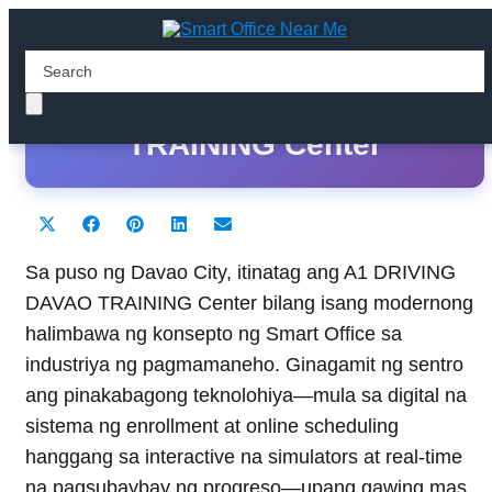
A1 DRIVING DAVAO
TRAINING Center
Share
Share
Share
Share
Share
X
F
P
L
E
on
on
on
on
on
(
a
i
i
m
T
c
n
n
a
Sa puso ng Davao City, itinatag ang A1 DRIVING
w
e
t
k
i
DAVAO TRAINING Center bilang isang modernong
i
b
e
e
l
t
o
r
d
halimbawa ng konsepto ng Smart Office sa
t
o
e
I
industriya ng pagmamaneho. Ginagamit ng sentro
e
k
s
n
r
t
ang pinakabagong teknolohiya—mula sa digital na
)
sistema ng enrollment at online scheduling
hanggang sa interactive na simulators at real-time
na pagsubaybay ng progreso—upang gawing mas