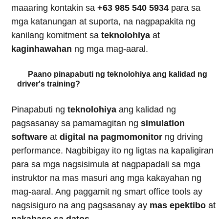
maaaring kontakin sa
+63 985 540 5934
para sa
mga katanungan at suporta, na nagpapakita ng
kanilang komitment sa
teknolohiya
at
kaginhawahan
ng mga mag-aaral.
Paano pinapabuti ng teknolohiya ang kalidad ng
driver's training?
Pinapabuti ng
teknolohiya
ang kalidad ng
pagsasanay sa pamamagitan ng
simulation
software
at
digital na pagmomonitor
ng driving
performance. Nagbibigay ito ng ligtas na kapaligiran
para sa mga nagsisimula at nagpapadali sa mga
instruktor na mas masuri ang mga kakayahan ng
mag-aaral. Ang paggamit ng smart office tools ay
nagsisiguro na ang pagsasanay ay
mas epektibo
at
nakabase sa datos
.