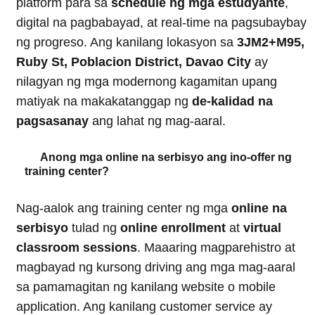
platform para sa
schedule ng mga estudyante
,
digital na pagbabayad, at real-time na pagsubaybay
ng progreso. Ang kanilang lokasyon sa
3JM2+M95,
Ruby St, Poblacion District, Davao City
ay
nilagyan ng mga modernong kagamitan upang
matiyak na makakatanggap ng
de-kalidad na
pagsasanay
ang lahat ng mag-aaral.
Anong mga online na serbisyo ang ino-offer ng
training center?
Nag-aalok ang training center ng mga
online na
serbisyo
tulad ng
online enrollment
at
virtual
classroom sessions
. Maaaring magparehistro at
magbayad ng kursong driving ang mga mag-aaral
sa pamamagitan ng kanilang website o mobile
application. Ang kanilang customer service ay