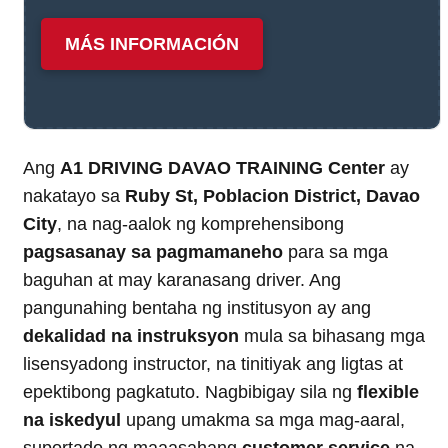
MÁS INFORMACIÓN
Ang
A1 DRIVING DAVAO TRAINING Center
ay
nakatayo sa
Ruby St, Poblacion District, Davao
City
, na nag-aalok ng komprehensibong
pagsasanay sa pagmamaneho
para sa mga
baguhan at may karanasang driver. Ang
pangunahing bentaha ng institusyon ay ang
dekalidad na instruksyon
mula sa bihasang mga
lisensyadong instructor, na tinitiyak ang ligtas at
epektibong pagkatuto. Nagbibigay sila ng
flexible
na iskedyul
upang umakma sa mga mag-aaral,
suportado ng maaasahang
customer service
na