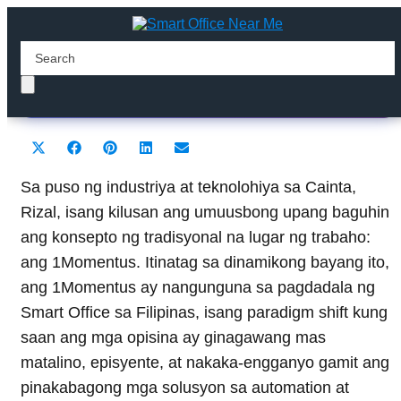
1Momentus
Share
Share
Share
Share
Share
X
F
P
L
E
on
on
on
on
on
(
a
i
i
m
T
c
n
n
a
Sa puso ng industriya at teknolohiya sa Cainta,
w
e
t
k
i
Rizal, isang kilusan ang umuusbong upang baguhin
i
b
e
e
l
t
o
r
d
ang konsepto ng tradisyonal na lugar ng trabaho:
t
o
e
I
ang 1Momentus. Itinatag sa dinamikong bayang ito,
e
k
s
n
r
t
ang 1Momentus ay nangunguna sa pagdadala ng
)
Smart Office sa Filipinas, isang paradigm shift kung
saan ang mga opisina ay ginagawang mas
matalino, episyente, at nakaka-engganyo gamit ang
pinakabagong mga solusyon sa automation at