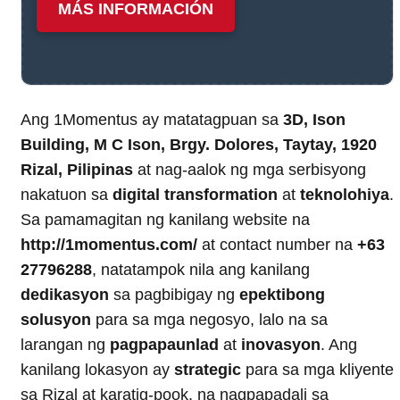
MÁS INFORMACIÓN
Ang 1Momentus ay matatagpuan sa
3D, Ison
Building, M C Ison, Brgy. Dolores, Taytay, 1920
Rizal, Pilipinas
at nag-aalok ng mga serbisyong
nakatuon sa
digital transformation
at
teknolohiya
.
Sa pamamagitan ng kanilang website na
http://1momentus.com/
at contact number na
+63
27796288
, natatampok nila ang kanilang
dedikasyon
sa pagbibigay ng
epektibong
solusyon
para sa mga negosyo, lalo na sa
larangan ng
pagpapaunlad
at
inovasyon
. Ang
kanilang lokasyon ay
strategic
para sa mga kliyente
sa Rizal at karatig-pook, na nagpapadali sa