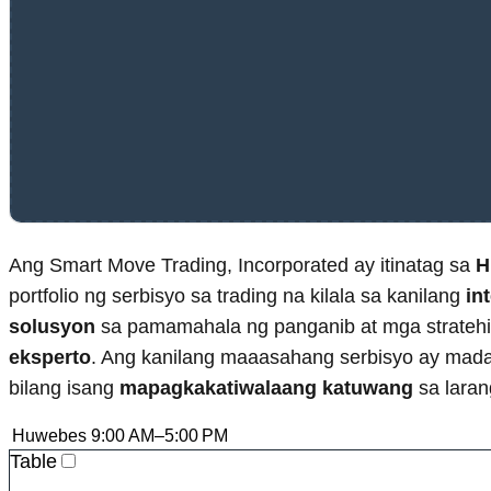
Ang Smart Move Trading, Incorporated ay itinatag sa
H
portfolio ng serbisyo sa trading na kilala sa kanilang
in
solusyon
sa pamamahala ng panganib at mga stratehiy
eksperto
. Ang kanilang maaasahang serbisyo ay mada
bilang isang
mapagkakatiwalaang katuwang
sa laran
Huwebes
9:00 AM–5:00 PM
Table