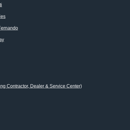
i
les
Fernando
ay
ing Contractor, Dealer & Service Center)