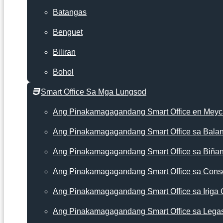
Batangas
Benguet
Biliran
Bohol
Smart Office Sa Mga Lungsod
Ang Pinakamagagandang Smart Office en Mey
Ang Pinakamagagandang Smart Office sa Bala
Ang Pinakamagagandang Smart Office sa Biña
Ang Pinakamagagandang Smart Office sa Cons
Ang Pinakamagagandang Smart Office sa Iriga 
Ang Pinakamagagandang Smart Office sa Lega