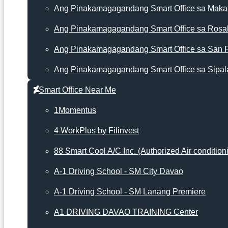
Ang Pinakamagagandang Smart Office sa Makat
Ang Pinakamagagandang Smart Office sa Rosa
Ang Pinakamagagandang Smart Office sa San 
Ang Pinakamagagandang Smart Office sa Sipal
Smart Office Near Me
1Momentus
4 WorkPlus by Filinvest
88 Smart Cool A/C Inc. (Authorized Air condition
A-1 Driving School - SM City Davao
A-1 Driving School - SM Lanang Premiere
A1 DRIVING DAVAO TRAINING Center