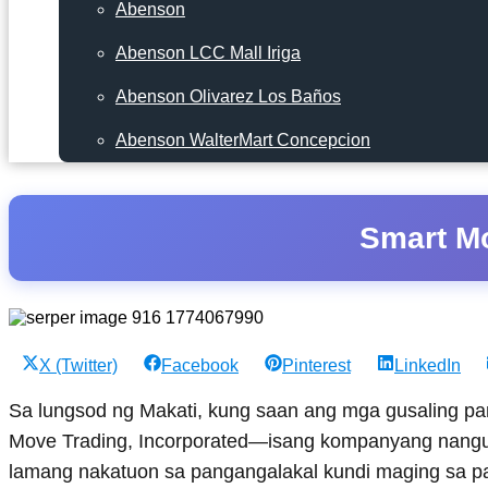
Abenson
Abenson LCC Mall Iriga
Abenson Olivarez Los Baños
Abenson WalterMart Concepcion
Smart Mo
Share
Share
Share
Share
X (Twitter)
Facebook
Pinterest
LinkedIn
on
on
on
on
Sa lungsod ng Makati, kung saan ang mga gusaling 
Move Trading, Incorporated—isang kompanyang nangungun
lamang nakatuon sa pangangalakal kundi maging sa 