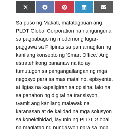
Share
Share
Share
Share
Share
X
F
P
L
E
on
on
on
on
on
(
a
i
i
m
T
c
n
n
a
Sa puso ng Makati, matatagpuan ang
w
e
t
k
i
i
b
e
e
l
PLDT Global Corporation na nangunguna
t
o
r
d
t
o
e
I
sa pagbabago ng modernong lugar-
e
k
s
n
r
t
paggawa sa Filipinas sa pamamagitan ng
)
kanilang konsepto ng 'Smart Office.' Ang
estratehikong pananaw na ito ay
tumutugon sa pangangailangan ng mga
negosyo para sa mas matalino, episyente,
at ligtas na kapaligiran sa opisina, lalo na
sa panahon ng digital na transisyon.
Gamit ang kanilang malawak na
karanasan at de-kalidad na mga solusyon
sa konektibidad, layunin ng PLDT Global
na maglatag ng pundasyon para sa mga