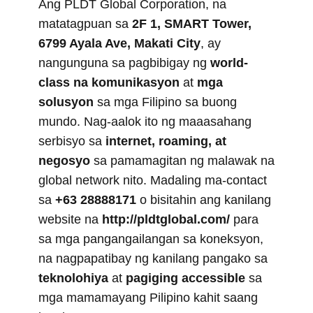
Ang PLDT Global Corporation, na
matatagpuan sa
2F 1, SMART Tower,
6799 Ayala Ave, Makati City
, ay
nangunguna sa pagbibigay ng
world-
class na komunikasyon
at
mga
solusyon
sa mga Filipino sa buong
mundo. Nag-aalok ito ng maaasahang
serbisyo sa
internet, roaming, at
negosyo
sa pamamagitan ng malawak na
global network nito. Madaling ma-contact
sa
+63 28888171
o bisitahin ang kanilang
website na
http://pldtglobal.com/
para
sa mga pangangailangan sa koneksyon,
na nagpapatibay ng kanilang pangako sa
teknolohiya
at
pagiging accessible
sa
mga mamamayang Pilipino kahit saang