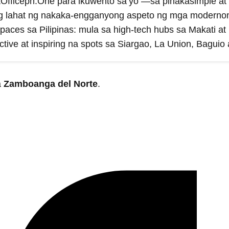
Officeph.One para ikuwento sa’yo —sa pinakasimple at
 lahat ng nakaka-engganyong aspeto ng mga modernong
paces sa Pilipinas: mula sa high-tech hubs sa Makati 
tive at inspiring na spots sa Siargao, La Union, Baguio a
a
Zamboanga del Norte
.