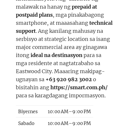
malawak na hanay ng
prepaid at
postpaid plans
, mga pinakabagong
smartphone, at maaasahang
technical
support
. Ang kanilang mahusay na
serbisyo at strategic location sa isang
major commercial area ay ginagawa
itong
ideal na destinasyon
para sa
mga residente at nagtatrabaho sa
Eastwood City. Maaaring makipag-
ugnayan sa
+63 920 982 3002
o
bisitahin ang
https://smart.com.ph/
para sa karagdagang impormasyon.
Biyernes
10:00 AM–9:00 PM
Sabado
10:00 AM–9:00 PM