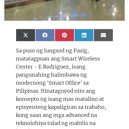
Share
Share
Share
Share
Share
X
F
P
L
E
on
on
on
on
on
(
a
i
i
m
T
c
n
n
a
Sa puso ng lungsod ng Pasig,
w
e
t
k
i
i
b
e
e
l
matatagpuan ang Smart Wireless
t
o
r
d
t
o
e
I
Center - E Rodriguez, isang
e
k
s
n
r
t
pangunahing halimbawa ng
)
modernong 'Smart Office' sa
Pilipinas. Itinataguyod nito ang
konsepto ng isang mas matalino at
episyenteng kapaligiran sa trabaho,
kung saan ang mga advanced na
teknolohiya tulad ng mabilis na