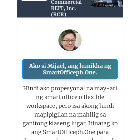
Commercial
REIT, Inc.
(RCR)
Ako si Mijael, ang lumikha ng
SmartOfficeph.One.
Hindi ako propesyonal na may-ari
ng smart office o flexible
workspace, pero isa akong hindi
mapipigilan na mahilig sa
ganitong klaseng lugar. Itinatag ko
ang SmartOfficeph.One para