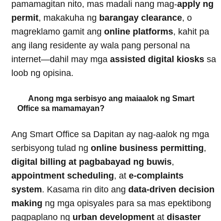
pamamagitan nito, mas madali nang mag-
apply ng
permit
, makakuha ng
barangay clearance
, o
magreklamo gamit ang
online platforms
, kahit pa
ang ilang residente ay wala pang personal na
internet—dahil may mga
assisted digital kiosks
sa
loob ng opisina.
Anong mga serbisyo ang maiaalok ng Smart
Office sa mamamayan?
Ang Smart Office sa Dapitan ay nag-aalok ng mga
serbisyong tulad ng
online business permitting
,
digital billing at pagbabayad ng buwis
,
appointment scheduling
, at
e-complaints
system
. Kasama rin dito ang
data-driven decision
making
ng mga opisyales para sa mas epektibong
pagpaplano ng
urban development
at
disaster