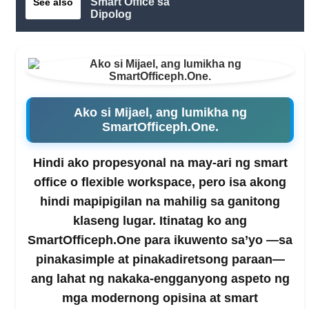
Smart Office sa
See also
Dipolog
Ako si Mijael, ang lumikha ng
SmartOfficeph.One.
Hindi ako propesyonal na may-ari ng smart
office o flexible workspace, pero isa akong
hindi mapipigilan na mahilig sa ganitong
klaseng lugar. Itinatag ko ang
SmartOfficeph.One para ikuwento sa’yo —sa
pinakasimple at pinakadiretsong paraan—
ang lahat ng nakaka-engganyong aspeto ng
mga modernong opisina at smart