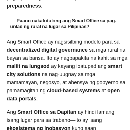
preparedness
.
Paano nakatutulong ang Smart Office sa pag-
unlad ng rural na lugar sa Pilipinas?
Ang Smart Office ay nagsisilbing modelo para sa
decentralized digital governance
sa mga rural na
bayan sa bansa. Ito ay nagpapakita na kahit sa mga
maliit na lungsod
ay kayang ipatupad ang
smart
city solutions
na nag-uugnay sa mga
mamamayan, negosyo, at ahensya ng gobyerno sa
pamamagitan ng
cloud-based systems
at
open
data portals
.
Ang
Smart Office sa Dapitan
ay hindi lamang
isang lugar para sa trabaho—ito ay isang
ekosistema ng inobasyon
kung saan