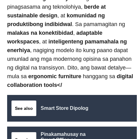
pinagsasama ang teknolohiya,
berde at
sustainable design
, at
komunidad ng
produktibong indibidwal
. Sa pamamagitan ng
malakas na konektibidad
,
adaptable
workspaces
, at
inteligenteng pamamahala ng
enerhiya
, nagiging modelo ito kung paano dapat
umunlad ang mga modernong opisina sa panahon
ng digital na transisyon. Dito, ang bawat detalye—
mula sa
ergonomic furniture
hanggang sa
digital
collaboration tools</
Smart Store Dipolog
See also
Pinakamahusay na