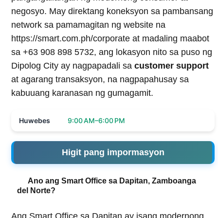
negosyo. May direktang koneksyon sa pambansang
network sa pamamagitan ng website na
https://smart.com.ph/corporate at madaling maabot
sa +63 908 898 5732, ang lokasyon nito sa puso ng
Dipolog City ay nagpapadali sa
customer support
at agarang transaksyon, na nagpapahusay sa
kabuuang karanasan ng gumagamit.
Huwebes
9:00 AM–6:00 PM
Higit pang impormasyon
Ano ang Smart Office sa Dapitan, Zamboanga
del Norte?
Ang Smart Office sa Dapitan ay isang modernong