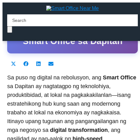
Ang Pinakamahusay na
Smart Office sa Dapitan
Share
Share
Share
Share
X
F
L
E
on
on
on
on
(
a
i
m
T
c
n
a
Sa puso ng digital na rebolusyon, ang
Smart Office
w
e
k
i
sa Dapitan ay nagtatagpo ng teknolohiya,
i
b
e
l
t
o
d
produktibidad, at lokal na pagkakakilanlan—isang
t
o
I
estratehikong hub kung saan ang modernong
e
k
n
r
trabaho at lokal na ekonomiya ay nagkakaisa.
)
Itinayo upang tugunan ang pangangailangan ng
mga negosyo sa
digital transformation
, ang
pasilidad ay nag-aalok ng
high-speed