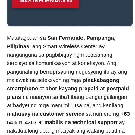
MÁS INFORMACIÓN
Matatagpuan sa
San Fernando, Pampanga,
Pilipinas
, ang Smart Wireless Center ay
nangunguna sa pagbibigay ng maaasahang
serbisyo sa komunikasyon at koneksyon. Ang
pangunahing
benepisyo
ng negosyong ito ay ang
malawak na seleksyon ng mga
pinakabagong
smartphone
at
abot-kayang prepaid at postpaid
plans
na naaayon sa iba't ibang pangangailangan
at badyet ng mga mamimili. Isa pa, ang kanilang
mahusay na customer service
sa numero ng
+63
54 511 4307
at
mabilis na technical support
ay
nakatutulong upang matiyak ang walang patid na