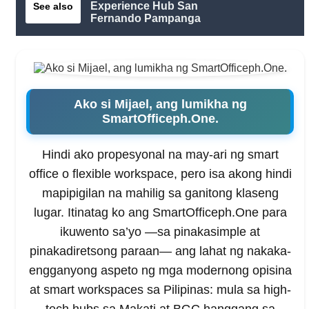
Experience Hub San
See also
Fernando Pampanga
Ako si Mijael, ang lumikha ng
SmartOfficeph.One.
Hindi ako propesyonal na may-ari ng smart
office o flexible workspace, pero isa akong hindi
mapipigilan na mahilig sa ganitong klaseng
lugar. Itinatag ko ang SmartOfficeph.One para
ikuwento sa’yo —sa pinakasimple at
pinakadiretsong paraan— ang lahat ng nakaka-
engganyong aspeto ng mga modernong opisina
at smart workspaces sa Pilipinas: mula sa high-
tech hubs sa Makati at BGC hanggang sa