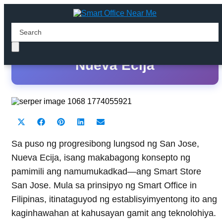
Smart Store San Jose
Nueva Ecija
Share
Share
Share
Share
Share
X
F
P
L
E
on
on
on
on
on
(
a
i
i
m
T
c
n
n
a
Sa puso ng progresibong lungsod ng San Jose,
w
e
t
k
i
Nueva Ecija, isang makabagong konsepto ng
i
b
e
e
l
t
o
r
d
pamimili ang namumukadkad—ang Smart Store
t
o
e
I
San Jose. Mula sa prinsipyo ng Smart Office in
e
k
s
n
r
t
Filipinas, itinataguyod ng establisyimyentong ito ang
)
kaginhawahan at kahusayan gamit ang teknolohiya.