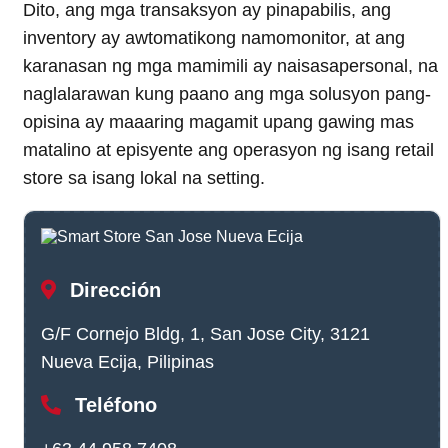
Dito, ang mga transaksyon ay pinapabilis, ang
inventory ay awtomatikong namomonitor, at ang
karanasan ng mga mamimili ay naisasapersonal, na
naglalarawan kung paano ang mga solusyon pang-
opisina ay maaaring magamit upang gawing mas
matalino at episyente ang operasyon ng isang retail
store sa isang lokal na setting.
Dirección
G/F Cornejo Bldg, 1, San Jose City, 3121
Nueva Ecija, Pilipinas
Teléfono