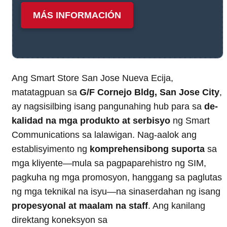
MÁS INFORMACIÓN
Ang Smart Store San Jose Nueva Ecija,
matatagpuan sa
G/F Cornejo Bldg, San Jose City
,
ay nagsisilbing isang pangunahing hub para sa
de-
kalidad na mga produkto at serbisyo
ng Smart
Communications sa lalawigan. Nag-aalok ang
establisyimento ng
komprehensibong suporta
sa
mga kliyente—mula sa pagpaparehistro ng SIM,
pagkuha ng mga promosyon, hanggang sa paglutas
ng mga teknikal na isyu—na sinaserdahan ng isang
propesyonal at maalam na staff
. Ang kanilang
direktang koneksyon sa