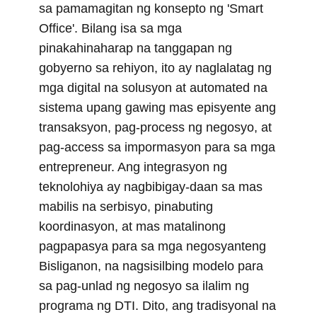
r
t
sa pamamagitan ng konsepto ng 'Smart
)
Office'. Bilang isa sa mga
pinakahinaharap na tanggapan ng
gobyerno sa rehiyon, ito ay naglalatag ng
mga digital na solusyon at automated na
sistema upang gawing mas episyente ang
transaksyon, pag-process ng negosyo, at
pag-access sa impormasyon para sa mga
entrepreneur. Ang integrasyon ng
teknolohiya ay nagbibigay-daan sa mas
mabilis na serbisyo, pinabuting
koordinasyon, at mas matalinong
pagpapasya para sa mga negosyanteng
Bisliganon, na nagsisilbing modelo para
sa pag-unlad ng negosyo sa ilalim ng
programa ng DTI. Dito, ang tradisyonal na