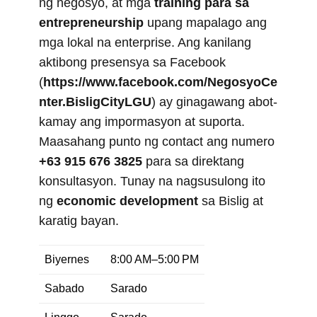
ng negosyo, at mga
training para sa
entrepreneurship
upang mapalago ang
mga lokal na enterprise. Ang kanilang
aktibong presensya sa Facebook
(
https://www.facebook.com/NegosyoCe
nter.BisligCityLGU
) ay ginagawang abot-
kamay ang impormasyon at suporta.
Maasahang punto ng contact ang numero
+63 915 676 3825
para sa direktang
konsultasyon. Tunay na nagsusulong ito
ng
economic development
sa Bislig at
karatig bayan.
Biyernes
8:00 AM–5:00 PM
Sabado
Sarado