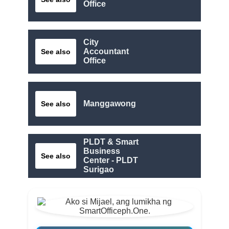
Office
City
Accountant
See also
Office
Manggawong
See also
PLDT & Smart
Business
See also
Center - PLDT
Surigao