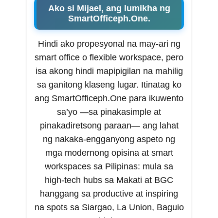
Ako si Mijael, ang lumikha ng
SmartOfficeph.One.
Hindi ako propesyonal na may-ari ng
smart office o flexible workspace, pero
isa akong hindi mapipigilan na mahilig
sa ganitong klaseng lugar. Itinatag ko
ang SmartOfficeph.One para ikuwento
sa’yo —sa pinakasimple at
pinakadiretsong paraan— ang lahat
ng nakaka-engganyong aspeto ng
mga modernong opisina at smart
workspaces sa Pilipinas: mula sa
high-tech hubs sa Makati at BGC
hanggang sa productive at inspiring
na spots sa Siargao, La Union, Baguio