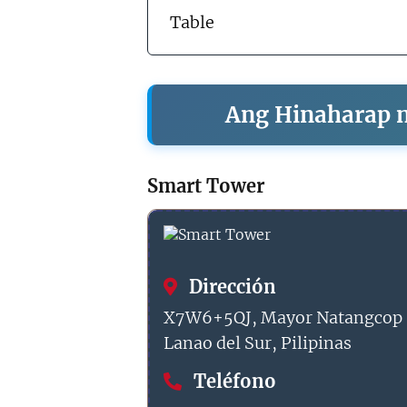
Table
Ang Hinaharap ng
Smart Tower
Dirección
X7W6+5QJ, Mayor Natangcop In
Lanao del Sur, Pilipinas
Teléfono