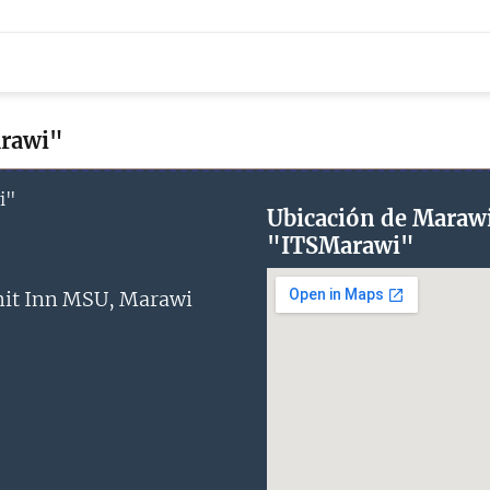
arawi"
Ubicación de Marawi
"ITSMarawi"
it Inn MSU, Marawi