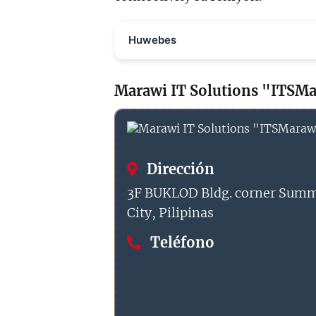
Huwebes
Marawi IT Solutions "ITSM
Dirección
3F BUKLOD Bldg. corner Summ
City, Pilipinas
Teléfono