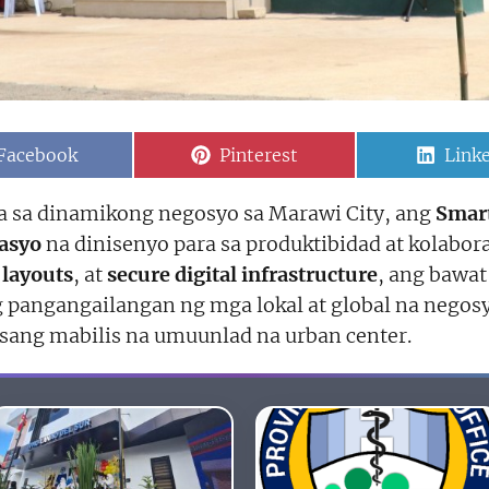
Share
Share
Shar
Facebook
Pinterest
Link
on
on
on
 sa dinamikong negosyo sa Marawi City, ang
Smart
asyo
na dinisenyo para sa produktibidad at kolabo
 layouts
, at
secure digital infrastructure
, ang bawat
angangailangan ng mga lokal at global na negosyo.
isang mabilis na umuunlad na urban center.