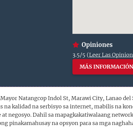
Opiniones
3.5/5 (
Leer Las Opinio
MÁS INFORMACIÓ
ayor Natangcop Indol St, Marawi City, Lanao del
s na kalidad na serbisyo sa internet, mabilis na ko
 at negosyo. Dahil sa mapagkakatiwalaang network 
tong pinakamahusay na opsyon para sa mga naghaha