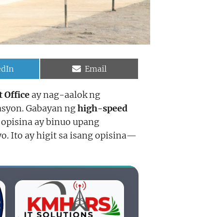
e
Share
edIn
Email
on
 Office
ay nag-aalok ng
rasyon. Gabayan ng
high-speed
 opisina ay binuo upang
 Ito ay higit sa isang opisina—