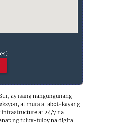
nes
)
N
 Sur, ay isang nangungunang
neksyon, at mura at abot-kayang
infrastructure at 24/7 na
nap ng tuluy-tuloy na digital