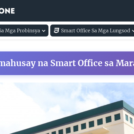
 Sa Mga Probinsya
Smart Office Sa Mga Lungsod
ahusay na Smart Office sa Mar