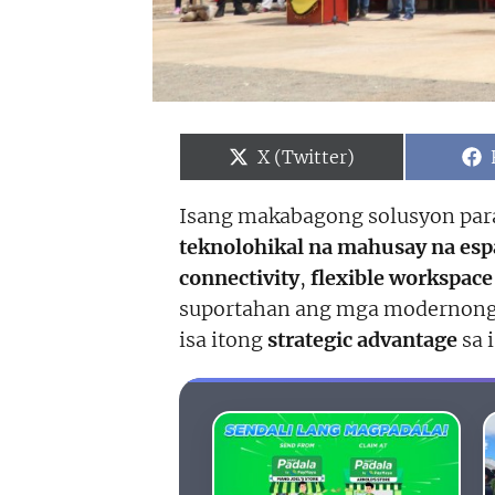
Share
X (Twitter)
on
Isang makabagong solusyon para
teknolohikal na mahusay na esp
connectivity
,
flexible workspace
suportahan ang mga modernong p
isa itong
strategic advantage
sa 