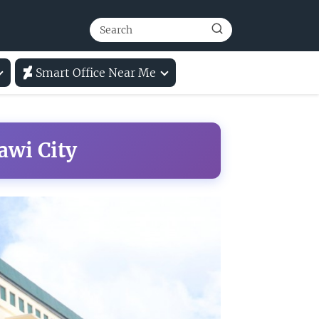
Smart Office Near Me
awi City