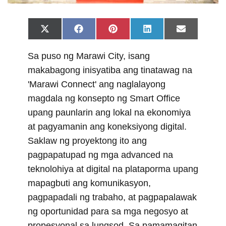
Share
Share
Share
Share
Share
X
F
P
L
E
on
on
on
on
on
(
a
i
i
m
T
c
n
n
a
Sa puso ng Marawi City, isang
w
e
t
k
i
i
b
e
e
l
makabagong inisyatiba ang tinatawag na
t
o
r
d
t
o
e
I
'Marawi Connect' ang naglalayong
e
k
s
n
r
t
magdala ng konsepto ng Smart Office
)
upang paunlarin ang lokal na ekonomiya
at pagyamanin ang koneksiyong digital.
Saklaw ng proyektong ito ang
pagpapatupad ng mga advanced na
teknolohiya at digital na plataporma upang
mapagbuti ang komunikasyon,
pagpapadali ng trabaho, at pagpapalawak
ng oportunidad para sa mga negosyo at
propesyonal sa lungsod. Sa pamamagitan