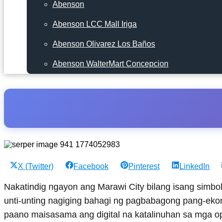
Abenson
Abenson LCC Mall Iriga
Abenson Olivarez Los Baños
Abenson WalterMart Concepcion
Share
Share
Share
Share
X (Twitter)
Facebook
Pinterest
LinkedIn
on
on
on
on
Nakatindig ngayon ang Marawi City bilang isang simbo
unti-unting nagiging bahagi ng pagbabagong pang-ekono
paano maisasama ang digital na katalinuhan sa mga op