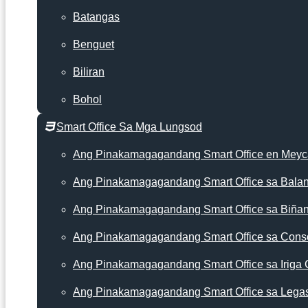
Batangas
Benguet
Biliran
Bohol
Smart Office Sa Mga Lungsod
Ang Pinakamagagandang Smart Office en Mey
Ang Pinakamagagandang Smart Office sa Bala
Ang Pinakamagagandang Smart Office sa Biña
Ang Pinakamagagandang Smart Office sa Cons
Ang Pinakamagagandang Smart Office sa Iriga 
Ang Pinakamagagandang Smart Office sa Lega