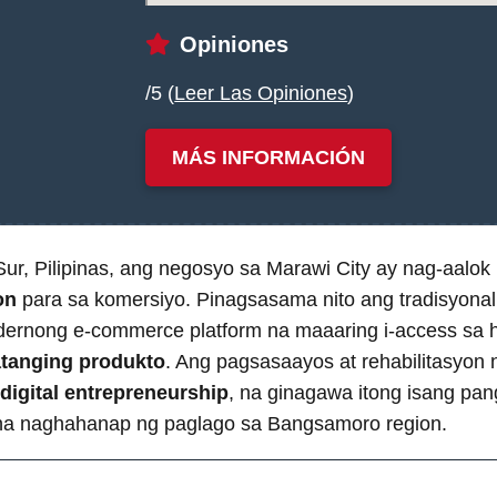
Opiniones
/5 (
Leer Las Opiniones
)
MÁS INFORMACIÓN
Sur, Pilipinas, ang negosyo sa Marawi City ay nag-aalok
on
para sa komersiyo. Pinagsasama nito ang tradisyonal n
odernong e-commerce platform na maaaring i-access sa h
atanging produkto
. Ang pagsasaayos at rehabilitasyon
 digital entrepreneurship
, na ginagawa itong isang pa
a naghahanap ng paglago sa Bangsamoro region.