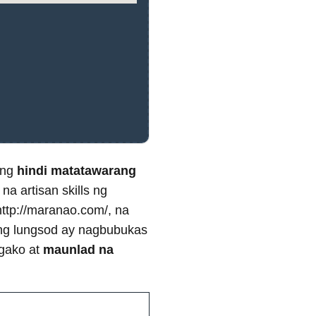
 ng
hindi matatawarang
a artisan skills ng
ttp://maranao.com/, na
 ng lungsod ay nagbubukas
ngako at
maunlad na