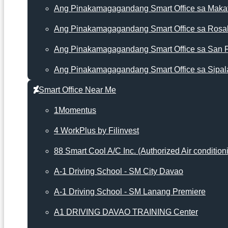
Ang Pinakamagagandang Smart Office sa Makat
Ang Pinakamagagandang Smart Office sa Rosa
Ang Pinakamagagandang Smart Office sa San 
Ang Pinakamagagandang Smart Office sa Sipal
Smart Office Near Me
1Momentus
4 WorkPlus by Filinvest
88 Smart Cool A/C Inc. (Authorized Air condition
A-1 Driving School - SM City Davao
A-1 Driving School - SM Lanang Premiere
A1 DRIVING DAVAO TRAINING Center