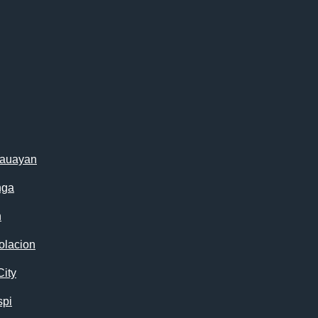
cauayan
nga
n
olacion
City
spi