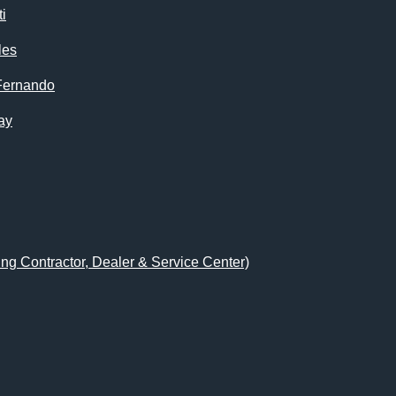
i
les
Fernando
ay
ing Contractor, Dealer & Service Center)