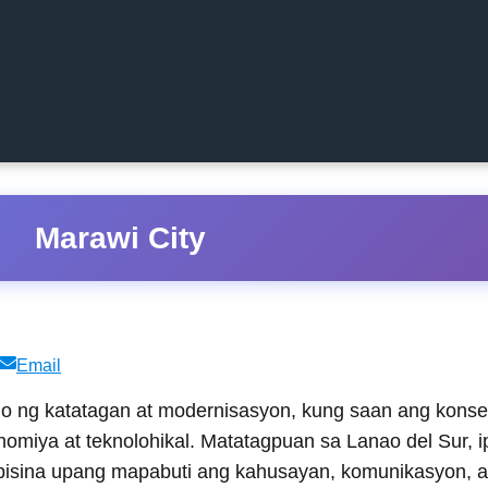
Marawi City
Share
Email
on
lo ng katatagan at modernisasyon, kung saan ang konsep
miya at teknolohikal. Matatagpuan sa Lanao del Sur, ip
isina upang mapabuti ang kahusayan, komunikasyon, at s