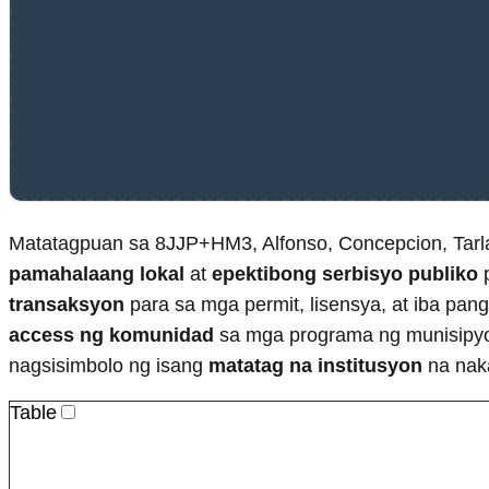
Matatagpuan sa 8JJP+HM3, Alfonso, Concepcion, Tarl
pamahalaang lokal
at
epektibong serbisyo publiko
p
transaksyon
para sa mga permit, lisensya, at iba pan
access ng komunidad
sa mga programa ng munisipyo.
nagsisimbolo ng isang
matatag na institusyon
na nak
Table