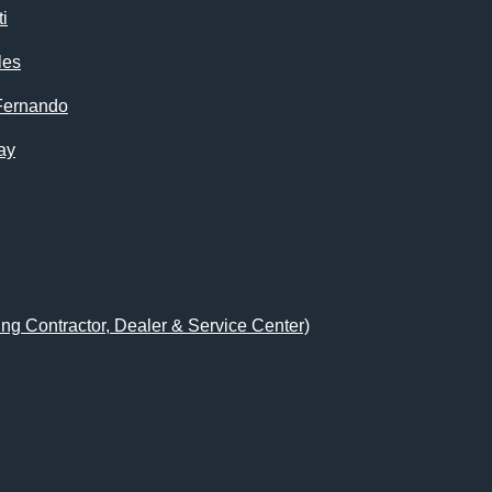
i
les
Fernando
ay
ing Contractor, Dealer & Service Center)