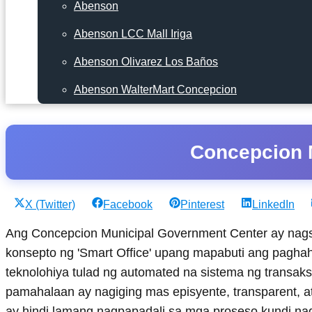
Abenson
Abenson LCC Mall Iriga
Abenson Olivarez Los Baños
Abenson WalterMart Concepcion
Concepcion 
Share
Share
Share
Share
X (Twitter)
Facebook
Pinterest
LinkedIn
on
on
on
on
Ang Concepcion Municipal Government Center ay nags
konsepto ng 'Smart Office' upang mapabuti ang pagha
teknolohiya tulad ng automated na sistema ng transaks
pamahalaan ay nagiging mas episyente, transparent,
ay hindi lamang nagpapadali sa mga proseso kundi nag