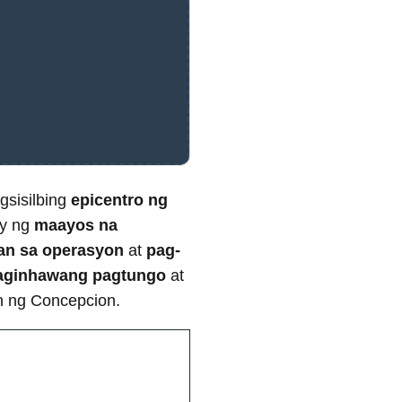
gsisilbing
epicentro ng
ay ng
maayos na
an sa operasyon
at
pag-
ginhawang pagtungo
at
n ng Concepcion.