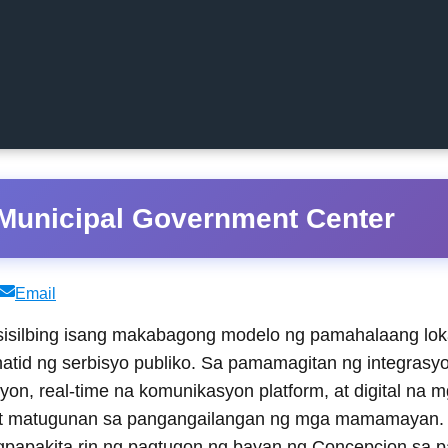
Municipal Government Center
Share
Email
on
isilbing isang makabagong modelo ng pamahalaang loka
hatid ng serbisyo publiko. Sa pamamagitan ng integras
yon, real-time na komunikasyon platform, at digital na 
 at matugunan sa pangangailangan ng mga mamamayan. 
papakita rin ng pagtugon ng bayan ng Concepcion sa pag