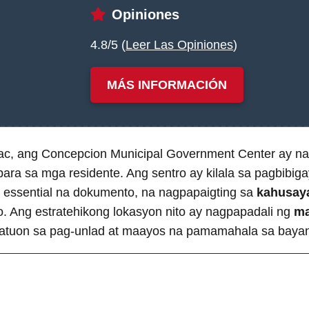
Opiniones
4.8/5 (
Leer Las Opiniones
)
MÁS INFORMACIÓN
ac, ang Concepcion Municipal Government Center ay na
ara sa mga residente. Ang sentro ay kilala sa pagbibig
g essential na dokumento, na nagpapaigting sa
kahusay
 Ang estratehikong lokasyon nito ay nagpapadali ng
ma
atuon sa pag-unlad at maayos na pamamahala sa baya