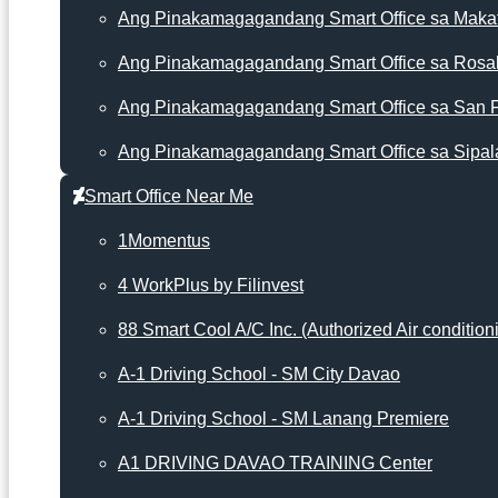
Ang Pinakamagagandang Smart Office sa Makat
Ang Pinakamagagandang Smart Office sa Rosa
Ang Pinakamagagandang Smart Office sa San 
Ang Pinakamagagandang Smart Office sa Sipal
Smart Office Near Me
1Momentus
4 WorkPlus by Filinvest
88 Smart Cool A/C Inc. (Authorized Air condition
A-1 Driving School - SM City Davao
A-1 Driving School - SM Lanang Premiere
A1 DRIVING DAVAO TRAINING Center