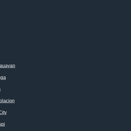
cauayan
nga
n
olacion
City
spi