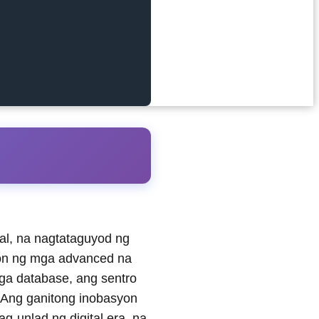
l, na nagtataguyod ng
yon ng mga advanced na
mga database, ang sentro
Ang ganitong inobasyon
-unlad ng digital era, na