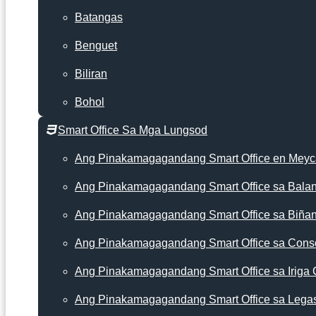
Batangas
Benguet
Biliran
Bohol
Smart Office Sa Mga Lungsod
Ang Pinakamagagandang Smart Office en Mey
Ang Pinakamagagandang Smart Office sa Bala
Ang Pinakamagagandang Smart Office sa Biña
Ang Pinakamagagandang Smart Office sa Cons
Ang Pinakamagagandang Smart Office sa Iriga 
Ang Pinakamagagandang Smart Office sa Lega