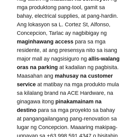
mga produktong pang-tool, gamit sa
bahay, electrical supplies, at pang-hardin.
Ang lokasyon sa L. Cortez St, Alfonso,
Concepcion, Tarlac ay nagbibigay ng
maginhawang access
para sa mga
residente, at ang presensya nito sa isang
major mall ay nagsisiguro ng
allis-walang
oras na parking
at kadalian ng pagbisita.
Maasahan ang
mahusay na customer
service
at matibay na mga produkto mula
sa kilalang brand na ACE Hardware, na
ginagawa itong
pinakamainam na
destino
para sa mga proyekto sa bahay
at pangangailangang pang-renovation sa
lugar ng Concepcion. Maaaring makipag-
ugnayan sa +63 998 591 4347 o bisitahin