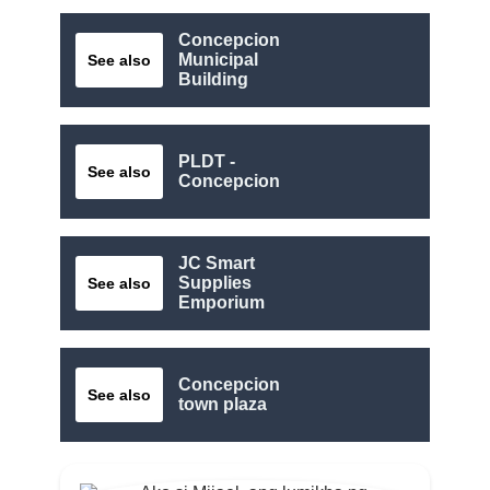
Concepcion
Municipal
See also
Building
PLDT -
See also
Concepcion
JC Smart
Supplies
See also
Emporium
Concepcion
See also
town plaza