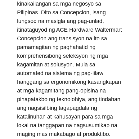
r
t
kinakailangan sa mga negosyo sa
)
Pilipinas. Dito sa Concepcion, isang
lungsod na masigla ang pag-unlad,
itinataguyod ng ACE Hardware Waltermart
Concepcion ang transisyon na ito sa
pamamagitan ng paghahatid ng
komprehensibong seleksyon ng mga
kagamitan at solusyon. Mula sa
automated na sistema ng pag-iilaw
hanggang sa ergonomikong kasangkapan
at mga kagamitang pang-opisina na
pinapatakbo ng teknolohiya, ang tindahan
ang nagsisilbing tagapagdala ng
katalinuhan at kahusayan para sa mga
lokal na tanggapan na nagsusumikap na
maging mas makabago at produktibo.