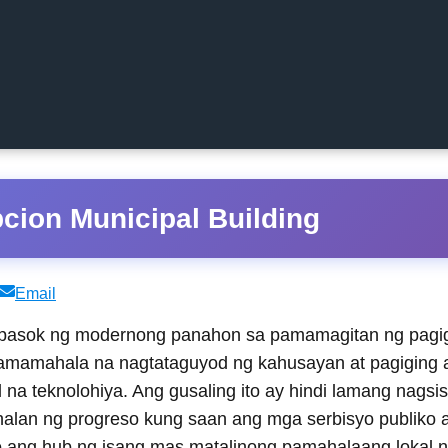
cion Municipal Building
Share
Email
on
pasok ng modernong panahon sa pamamagitan ng pagigi
 pamamahala na nagtataguyod ng kahusayan at pagiging 
a teknolohiya. Ang gusaling ito ay hindi lamang nagsis
halan ng progreso kung saan ang mga serbisyo publiko ay
o ang hub ng isang mas matalinong pamahalaang lokal 