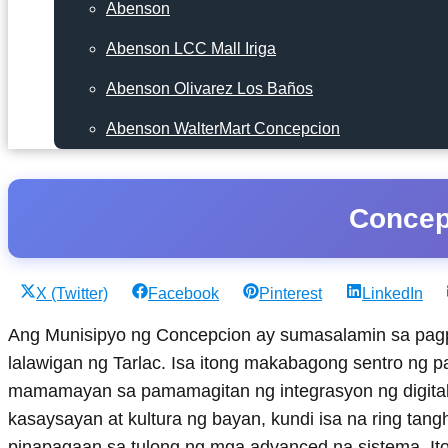
Abenson
Abenson LCC Mall Iriga
Abenson Olivarez Los Baños
Abenson WalterMart Concepcion
Concep
Share
Share
Share
Share
X (Twitter)
Facebook
Pinterest
LinkedIn
on
on
on
on
Ang Munisipyo ng Concepcion ay sumasalamin sa pag
lalawigan ng Tarlac. Isa itong makabagong sentro ng
mamamayan sa pamamagitan ng integrasyon ng digital n
kasaysayan at kultura ng bayan, kundi isa na ring tang
pinapagaan sa tulong ng mga advanced na sistema. It