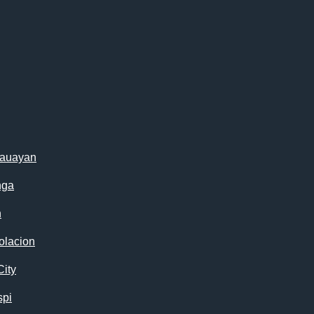
cauayan
nga
n
olacion
City
spi