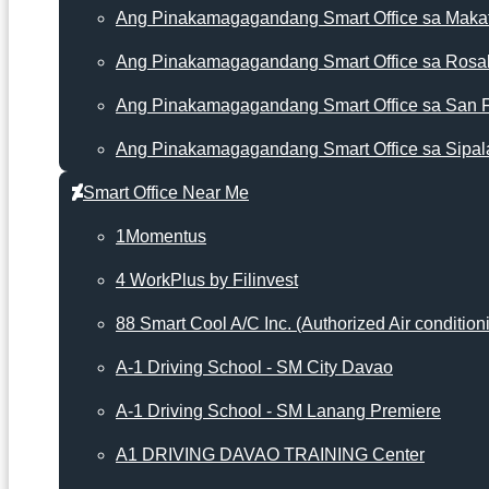
Ang Pinakamagagandang Smart Office sa Makat
Ang Pinakamagagandang Smart Office sa Rosa
Ang Pinakamagagandang Smart Office sa San 
Ang Pinakamagagandang Smart Office sa Sipal
Smart Office Near Me
1Momentus
4 WorkPlus by Filinvest
88 Smart Cool A/C Inc. (Authorized Air condition
A-1 Driving School - SM City Davao
A-1 Driving School - SM Lanang Premiere
A1 DRIVING DAVAO TRAINING Center