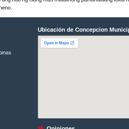
neno.
Ubicación de Concepcion Municip
pinas
Opiniones