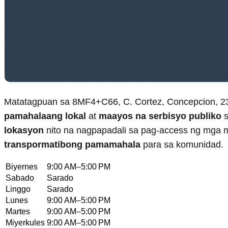
Matatagpuan sa 8MF4+C66, C. Cortez, Concepcion, 231
pamahalaang lokal
at
maayos na serbisyo publiko
s
lokasyon
nito na nagpapadali sa pag-access ng mga
transpormatibong pamamahala
para sa komunidad.
Biyernes
9:00 AM–5:00 PM
Sabado
Sarado
Linggo
Sarado
Lunes
9:00 AM–5:00 PM
Martes
9:00 AM–5:00 PM
Miyerkules
9:00 AM–5:00 PM