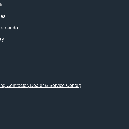
i
les
Fernando
ay
ing Contractor, Dealer & Service Center)