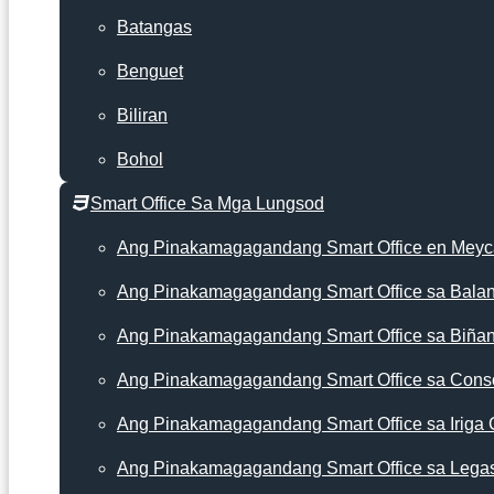
Batangas
Benguet
Biliran
Bohol
Smart Office Sa Mga Lungsod
Ang Pinakamagagandang Smart Office en Mey
Ang Pinakamagagandang Smart Office sa Bala
Ang Pinakamagagandang Smart Office sa Biña
Ang Pinakamagagandang Smart Office sa Cons
Ang Pinakamagagandang Smart Office sa Iriga 
Ang Pinakamagagandang Smart Office sa Lega