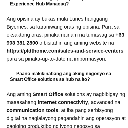
Experience Hub Manaoag?
Ang opisina ay bukas mula Lunes hanggang
Biyernes, sa karaniwang oras ng opisina. Para sa
eksaktong oras, pinakamainam na tumawag sa
+63
908 381 2800
o bisitahin ang aming website na
https://pldthome.com/sales-and-service-centers
para sa pinaka-up-to-date na impormasyon.
Paano makikinabang ang aking negosyo sa
Smart Office solutions sa hub na ito?
Ang aming
Smart Office
solutions ay nagbibigay ng
maaasahang
internet connectivity
, advanced na
communication tools
, at iba pang serbisyong
digital na naglalayong pagandahin ang operasyon at
pagiging produktibo ng iyong negosyo sa