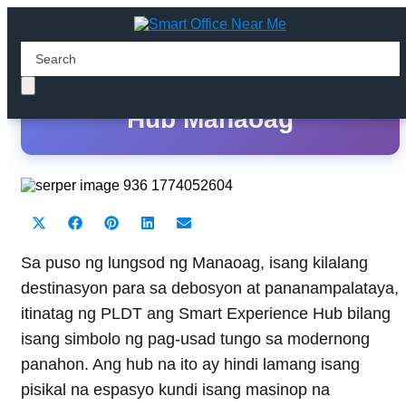
PLDT Smart Experience
Hub Manaoag
Share
Share
Share
Share
Share
X
F
P
L
E
on
on
on
on
on
(
a
i
i
m
T
c
n
n
a
Sa puso ng lungsod ng Manaoag, isang kilalang
w
e
t
k
i
destinasyon para sa debosyon at pananampalataya,
i
b
e
e
l
t
o
r
d
itinatag ng PLDT ang Smart Experience Hub bilang
t
o
e
I
isang simbolo ng pag-usad tungo sa modernong
e
k
s
n
r
t
panahon. Ang hub na ito ay hindi lamang isang
)
pisikal na espasyo kundi isang masinop na