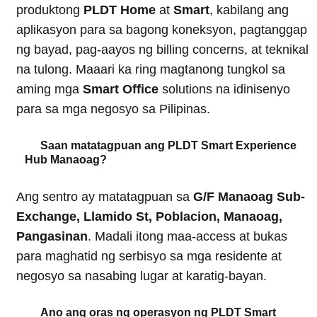
produktong
PLDT Home
at
Smart
, kabilang ang
aplikasyon para sa bagong koneksyon, pagtanggap
ng bayad, pag-aayos ng billing concerns, at teknikal
na tulong. Maaari ka ring magtanong tungkol sa
aming mga
Smart Office
solutions na idinisenyo
para sa mga negosyo sa Pilipinas.
Saan matatagpuan ang PLDT Smart Experience
Hub Manaoag?
Ang sentro ay matatagpuan sa
G/F Manaoag Sub-
Exchange, Llamido St, Poblacion, Manaoag,
Pangasinan
. Madali itong maa-access at bukas
para maghatid ng serbisyo sa mga residente at
negosyo sa nasabing lugar at karatig-bayan.
Ano ang oras ng operasyon ng PLDT Smart