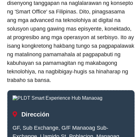
disenyong tanggapan na naglalarawan ng konsepto
ng 'Smart Office' sa Filipinas. Dito, pinagsasama
ang mga advanced na teknolohiya at digital na
solusyon upang gawing mas episyente, konektado,
at progresibo ang mga operasyon at serbisyo. Ito ay
isang kongkretong hakbang tungo sa pagpapalawak
ng matalinong pamamahala at pagpapabuti ng
kabuhayan sa pamamagitan ng makabagong
teknolohiya, na nagbibigay-hugis sa hinaharap ng
trabaho sa bansa.
Dirección
GF, Sub Exchange, G/F Manaoag Sub-
Exchange, Llamido St, Poblacion, Manaoag,