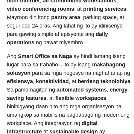
fiber internet
,
air-conditioned workstations
,
video conferencing rooms
, at
printing services
.
Mayroon din itong
pantry area
, parking space, at
seguridad 24 oras. Ang lahat ng ito ay idinisenyo
para gawing simple at episyente ang
daily
operations
ng bawat miyembro.
Ang
Smart Office sa Naga
ay hindi lamang isang
lugar para sa trabaho—ito ay isang
makabagong
solusyon
para sa mga negosyo na naghahanap ng
efisiensya
,
konektividad
, at
berdeng teknolohiya
.
Sa pamamagitan ng
automated systems
,
energy-
saving features
, at
flexible workspaces
,
binibigyang-daan nito ang mga organisasyon na
umangkop sa mabilis na pagbabago ng modernong
workplace. Ang integrasyon ng
digital
infrastructure
at
sustainable design
ay