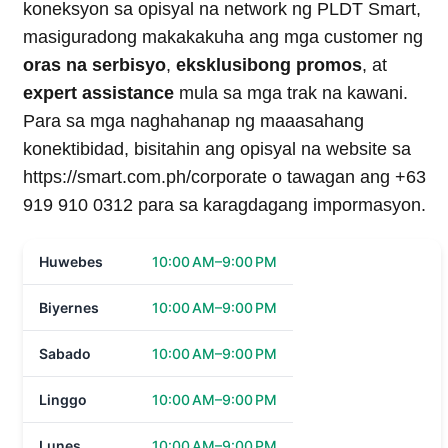
koneksyon sa opisyal na network ng PLDT Smart,
masiguradong makakakuha ang mga customer ng
oras na serbisyo
,
eksklusibong promos
, at
expert assistance
mula sa mga trak na kawani.
Para sa mga naghahanap ng maaasahang
konektibidad, bisitahin ang opisyal na website sa
https://smart.com.ph/corporate o tawagan ang +63
919 910 0312 para sa karagdagang impormasyon.
Huwebes
10:00 AM–9:00 PM
Biyernes
10:00 AM–9:00 PM
Sabado
10:00 AM–9:00 PM
Linggo
10:00 AM–9:00 PM
Lunes
10:00 AM–9:00 PM