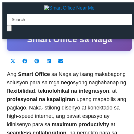
Ang Pinakamahusay na
Smart Office sa Naga
Share
Share
Share
Share
Share
X
F
P
L
E
on
on
on
on
on
(
a
i
i
m
T
c
n
n
a
Ang
Smart Office
sa Naga ay isang makabagong
w
e
t
k
i
solusyon para sa mga negosyong naghahanap ng
i
b
e
e
l
t
o
r
d
flexibilidad
,
teknolohikal na integrasyon
, at
t
o
e
I
profesyonal na kapaligiran
e
k
s
n
upang mapabilis ang
r
t
paglago. Naka-istilong disenyo at konektado sa
)
high-speed internet, ang bawat espasyo ay
idinisenyo para sa
maximum productivity
at
seamless collaboration
, na perpekto para sa