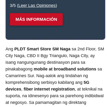
3/5 (
Leer Las Opiniones
)
MÁS INFORMACIÓN
Ang
PLDT Smart Store SM Naga
sa 2nd Floor, SM
City Naga, CBD II Bgy Triangulo, Naga City, ay
isang nangungunang destinasyon para sa
pinakabagong
mobile at broadband solutions
sa
Camarines Sur. Nag-aalok ang tindahan ng
komprehensibong serbisyo kabilang ang
5G
devices
,
fiber internet registration
, at teknikal na
suporta, na idinesenyo para sa parehong indibidwal
at negosyo. Sa pamamagitan ng direktang