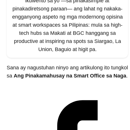
ikuwento sa’yo —sa pinakasimple at
pinakadiretsong paraan— ang lahat ng nakaka-
engganyong aspeto ng mga modernong opisina
at smart workspaces sa Pilipinas: mula sa high-
tech hubs sa Makati at BGC hanggang sa
productive at inspiring na spots sa Siargao, La
Union, Baguio at higit pa.
Sana ay nagustuhan ninyo ang artikulong ito tungkol
sa
Ang Pinakamahusay na Smart Office sa Naga
.