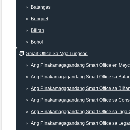
Batangas
Benguet
Biliran
Bohol
Smart Office Sa Mga Lungsod
Ang Pinakamagagandang Smart Office en Mey
Ang Pinakamagagandang Smart Office sa Bala
Ang Pinakamagagandang Smart Office sa Biña
Ang Pinakamagagandang Smart Office sa Cons
Ang Pinakamagagandang Smart Office sa Iriga 
Ang Pinakamagagandang Smart Office sa Lega