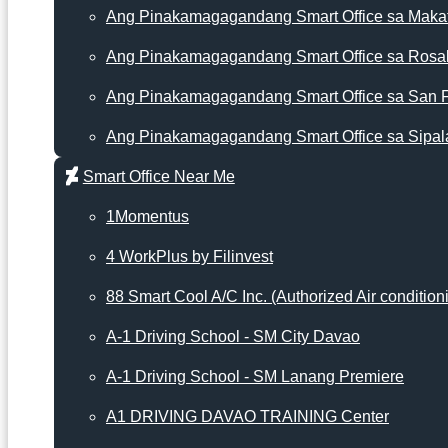
Ang Pinakamagagandang Smart Office sa Makat
Ang Pinakamagagandang Smart Office sa Rosa
Ang Pinakamagagandang Smart Office sa San 
Ang Pinakamagagandang Smart Office sa Sipal
Smart Office Near Me
1Momentus
4 WorkPlus by Filinvest
88 Smart Cool A/C Inc. (Authorized Air condition
A-1 Driving School - SM City Davao
A-1 Driving School - SM Lanang Premiere
A1 DRIVING DAVAO TRAINING Center