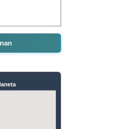
inan
daneta