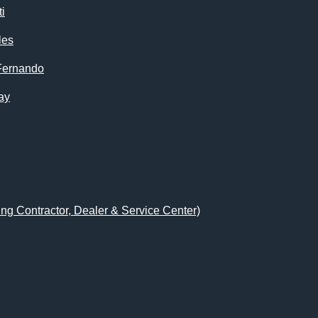
i
les
Fernando
ay
ing Contractor, Dealer & Service Center)