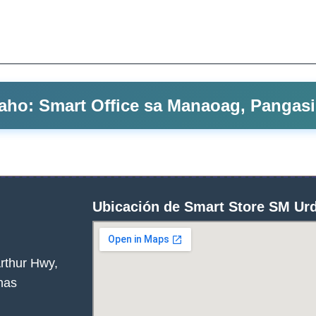
aho: Smart Office sa Manaoag, Pangas
Ubicación de Smart Store SM Ur
rthur Hwy,
nas