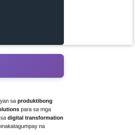
ayan sa
produktibong
olutions
para sa mga
 sa
digital transformation
pinakatagumpay na