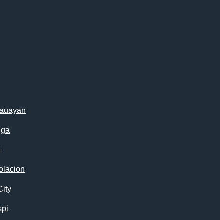
cauayan
nga
n
olacion
City
spi