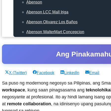
Abenson
Abenson LCC Mall Iriga
Abenson Olivarez Los Baños
Abenson WalterMart Concepcion
Ang Pinakamahu
Share
Share
Share
Share
X (Twitter)
Facebook
LinkedIn
Email
on
on
on
on
Sa puso ng modernong negosyo sa Pilipinas, ang Sma
workspace
, kung saan pinagsasama ang
teknolohika
negosyante at profesional. Ito ay hindi lamang isang
at
remote collaboration
, na idinisenyo upang pasulu
lungsod sa rehiyon.