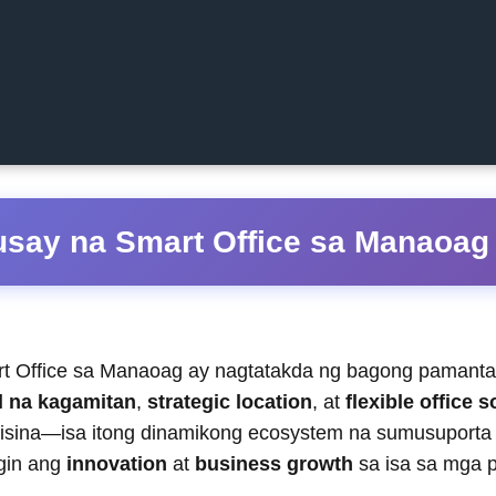
say na Smart Office sa Manaoag
rt Office sa Manaoag ay nagtatakda ng bagong pamant
l na kagamitan
,
strategic location
, at
flexible office s
 opisina—isa itong dinamikong ecosystem na sumusuporta
ngin ang
innovation
at
business growth
sa isa sa mga 