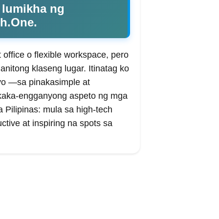
g lumikha ng
ph.One.
office o flexible workspace, pero
anitong klaseng lugar. Itinatag ko
yo —sa pinakasimple at
akaka-engganyong aspeto ng mga
Pilipinas: mula sa high-tech
ive at inspiring na spots sa