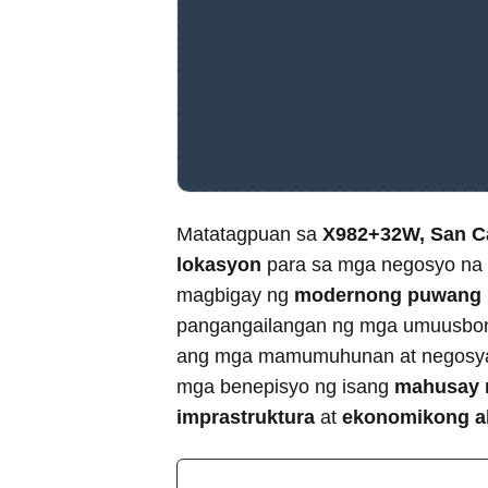
Matatagpuan sa
X982+32W, San Ca
lokasyon
para sa mga negosyo na 
magbigay ng
modernong puwang n
pangangailangan ng mga umuusbong
ang mga mamumuhunan at negosya
mga benepisyo ng isang
mahusay n
imprastruktura
at
ekonomikong ak