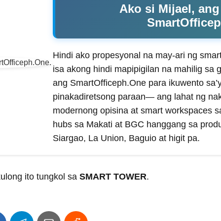
Ako si Mijael, an
SmartOffice
Hindi ako propesyonal na may-ari ng smart 
isa akong hindi mapipigilan na mahilig sa g
ang SmartOfficeph.One para ikuwento sa’
pinakadiretsong paraan— ang lahat ng n
modernong opisina at smart workspaces sa 
hubs sa Makati at BGC hanggang sa product
Siargao, La Union, Baguio at higit pa.
ulong ito tungkol sa
SMART TOWER
.