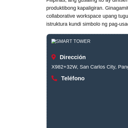
Filipinas, ang gusaling ito ay din
produktibong kapaligiran. Ginagami
collaborative workspace upang t
istruktura kundi simbolo ng pag-us
Dirección
X982+32W, San Carlos City, Pang
Teléfono