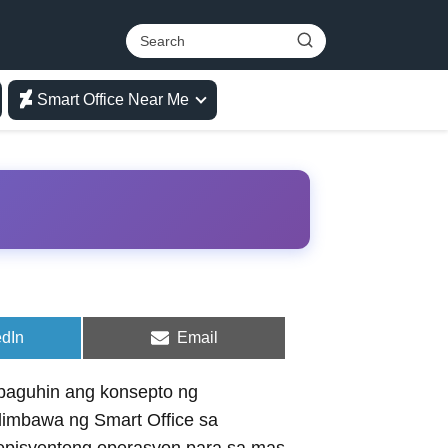
Smart Office Near Me
e
Share
edIn
Email
on
baguhin ang konsepto ng
limbawa ng Smart Office sa