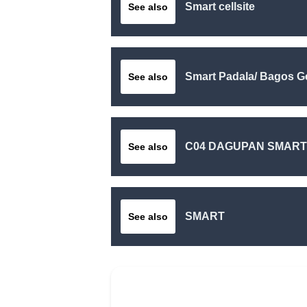
Smart cellsite
See also
Smart Padala/ Bagos G
See also
C04 DAGUPAN SMART
See also
SMART
See also