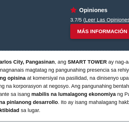
Opiniones
3.7/5 (
Leer Las Opinione
MÁS INFORMACIÓN
rlos City, Pangasinan
, ang
SMART TOWER
ay nag-a
nagnanais magtatag ng pangunahing presencia sa rehiy
g opisina
at komersiyal na pasilidad, na dinisenyo u
 na korporasyon at negosyo. Ang pangunahing bentaha
nte sa isang
mabilis na lumalagong ekonomiya
ng Pa
a pinlanong desarrollo
. Ito ay isang mahalagang ha
tibidad
sa lugar.