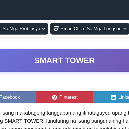
ce Sa Mga Probinsya
Smart Office Sa Mga Lungsod
SMART TOWER
Share
Share
Shar
Facebook
Pinterest
Link
on
on
on
, isang makabagong tanggapan ang itinataguyod upang 
ng SMART TOWER. Itinuturing na isang pangunahing ha