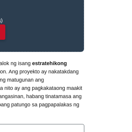
s
)
alok ng isang
estratehikong
on. Ang proyekto ay nakatakdang
pang matugunan ang
 nito ay ang pagkakataong maakit
ngasinan, habang tinatamasa ang
kbang patungo sa pagpapalakas ng