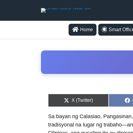
Home
Smart Offi
Share
X (Twitter)
on
Sa bayan ng Calasiao, Pangasinan
tradisyonal na lugar ng trabaho—a