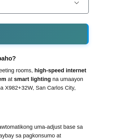
baho?
eeting rooms,
high-speed internet
tem
at
smart lighting
na umaayon
 sa X982+32W, San Carlos City,
wtomatikong uma-adjust base sa
ybay sa pagkonsumo at