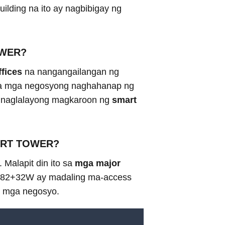
ilding na ito ay nagbibigay ng
OWER?
ffices
na nangangailangan ng
a sa mga negosyong naghahanap ng
g naglalayong magkaroon ng
smart
SMART TOWER?
 Malapit din ito sa
mga major
X982+32W ay madaling ma-access
a mga negosyo.