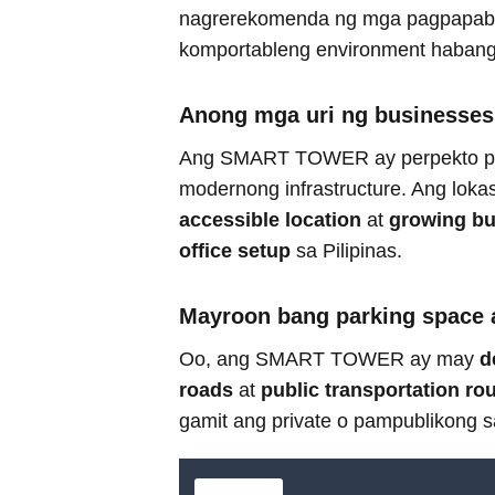
nagrerekomenda ng mga pagpapabut
komportableng environment habang 
Anong mga uri ng businesse
Ang SMART TOWER ay perpekto p
modernong infrastructure. Ang lok
accessible location
at
growing b
office setup
sa Pilipinas.
Mayroon bang parking space 
Oo, ang SMART TOWER ay may
d
roads
at
public transportation ro
gamit ang private o pampublikong 