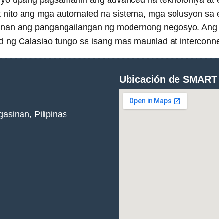
isenyo upang pagsamahin ang advanced na teknolohiya a
t nito ang mga automated na sistema, mga solusyon sa e
ugunan ang pangangailangan ng modernong negosyo. A
ad ng Calasiao tungo sa isang mas maunlad at intercon
Ubicación de SMAR
asinan, Pilipinas