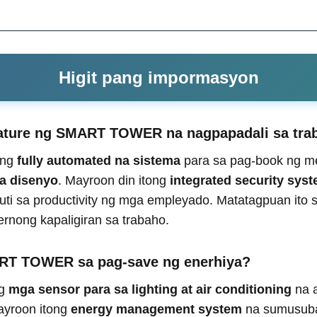
Higit pang impormasyon
ature ng SMART TOWER na nagpapadali sa tra
 ng
fully automated na sistema
para sa pag-book ng m
na disenyo
. Mayroon din itong
integrated security sys
uti sa productivity ng mga empleyado. Matatagpuan ito
rnong kapaligiran sa trabaho.
RT TOWER sa pag-save ng enerhiya?
ng
mga sensor para sa lighting at air conditioning
na a
ayroon itong
energy management system
na sumusuba