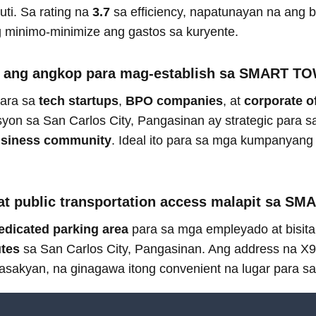
i. Sa rating na
3.7
sa efficiency, napatunayan na ang bu
minimo-minimize ang gastos sa kuryente.
s ang angkop para mag-establish sa SMART T
ara sa
tech startups
,
BPO companies
, at
corporate o
asyon sa San Carlos City, Pangasinan ay strategic par
usiness community
. Ideal ito para sa mga kumpanyan
at public transportation access malapit sa 
edicated parking area
para sa mga empleyado at bisita.
utes
sa San Carlos City, Pangasinan. Ang address na 
sasakyan, na ginagawa itong convenient na lugar para s