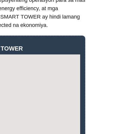
t episyenteng operasyon para sa mas
nergy efficiency, at mga
ng SMART TOWER ay hindi lamang
nected na ekonomiya.
T TOWER