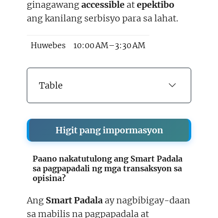
ginagawang
accessible
at
epektibo
ang kanilang serbisyo para sa lahat.
Huwebes
10:00 AM–3:30 AM
Table
Higit pang impormasyon
Paano nakatutulong ang Smart Padala
sa pagpapadali ng mga transaksyon sa
opisina?
Ang
Smart Padala
ay nagbibigay-daan
sa mabilis na pagpapadala at