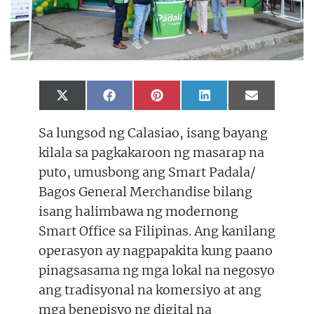
Share
Share
Share
Share
Share
X
F
P
L
E
on
on
on
on
on
(
a
i
i
m
T
c
n
n
a
Sa lungsod ng Calasiao, isang bayang
w
e
t
k
i
i
b
e
e
l
kilala sa pagkakaroon ng masarap na
t
o
r
d
t
o
e
I
puto, umusbong ang Smart Padala/
e
k
s
n
r
t
Bagos General Merchandise bilang
)
isang halimbawa ng modernong
Smart Office sa Filipinas. Ang kanilang
operasyon ay nagpapakita kung paano
pinagsasama ng mga lokal na negosyo
ang tradisyonal na komersiyo at ang
mga benepisyo ng digital na