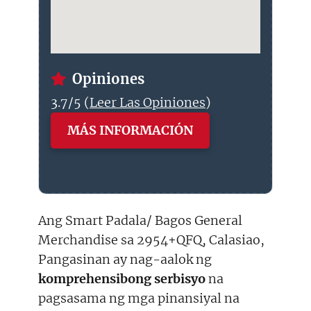
Opiniones
3.7/5 (
Leer Las Opiniones
)
MÁS INFORMACIÓN
Ang Smart Padala/ Bagos General
Merchandise sa 2954+QFQ, Calasiao,
Pangasinan ay nag-aalok ng
komprehensibong serbisyo
na
pagsasama ng mga pinansiyal na