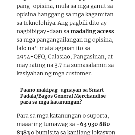
pang-opisina, mula sa mga gamit sa
opisina hanggang sa mga kagamitan
sa teknolohiya. Ang pagbili dito ay
nagbibigay-daan sa
madaling access
sa mga pangangailangan ng opisina,
lalo na't matatagpuan ito sa
2954+QFQ, Calasiao, Pangasinan, at
may rating na 3.7 na sumasalamin sa
kasiyahan ng mga customer.
Paano makipag-ugnayan sa Smart
Padala/Bagos General Merchandise
para sa mga katanungan?
Para sa mga katanungan o suporta,
maaaring tumawag sa
+63 930 880
8383
o bumisita sa kanilang lokasyon