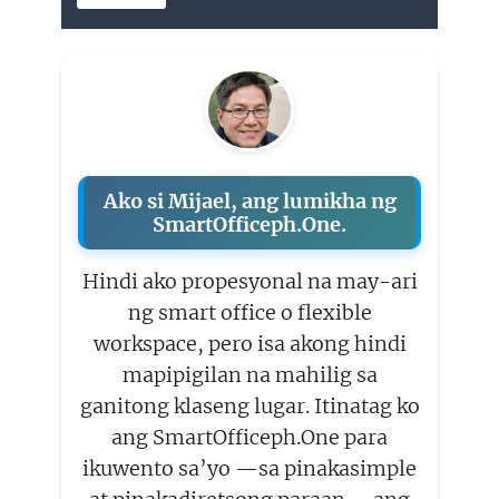
Ako si Mijael, ang lumikha ng
SmartOfficeph.One.
Hindi ako propesyonal na may-ari
ng smart office o flexible
workspace, pero isa akong hindi
mapipigilan na mahilig sa
ganitong klaseng lugar. Itinatag ko
ang SmartOfficeph.One para
ikuwento sa’yo —sa pinakasimple