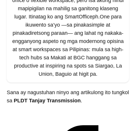
office o flexible workspace, pero isa akong hindi
mapipigilan na mahilig sa ganitong klaseng
lugar. Itinatag ko ang SmartOfficeph.One para
ikuwento sa’yo —sa pinakasimple at
pinakadiretsong paraan— ang lahat ng nakaka-
engganyong aspeto ng mga modernong opisina
at smart workspaces sa Pilipinas: mula sa high-
tech hubs sa Makati at BGC hanggang sa
productive at inspiring na spots sa Siargao, La
Union, Baguio at higit pa.
Sana ay nagustuhan ninyo ang artikulong ito tungkol
sa
PLDT Tanjay Transmission
.