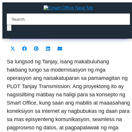
PLDT Tanjay Transmission
Share
Share
Share
Share
Share
X
F
P
L
E
on
on
on
on
on
(
a
i
i
m
T
c
n
n
a
Sa lungsod ng Tanjay, isang makabuluhang
w
e
t
k
i
hakbang tungo sa modernisasyon ng mga
i
b
e
e
l
t
o
r
d
operasyon ang naisakatuparan sa pamamagitan ng
t
o
e
I
PLDT Tanjay Transmission. Ang proyektong ito ay
e
k
s
n
r
t
nagsisilbing matibay na haligi para sa konsepto ng
)
Smart Office, kung saan ang mabilis at maaasahang
koneksiyon sa internet ay nagbubukas ng daan para
sa mas episyenteng komunikasyon, seamless na
pagproseso ng datos, at pagpapalawak ng mga