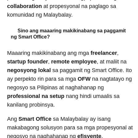
collaboration
at propesyonal na paglago sa
komunidad ng Malaybalay.
Sino ang maaaring makikinabang sa paggamit
ng Smart Office?
Maaaring makikinabang ang mga
freelancer
,
startup founder
,
remote employee
, at maliit na
negosyong lokal
sa paggamit ng Smart Office. Ito
ay perpekto rin para sa mga
OFW
na nagtatayo ng
negosyo sa Pilipinas at naghahanap ng
professional na setup
nang hindi umaalis sa
kanilang probinsya.
Ang
Smart Office
sa Malaybalay ay isang
makabagong solusyon para sa mga propesyonal at
negosyo na naghahanap ng
efisyente
,