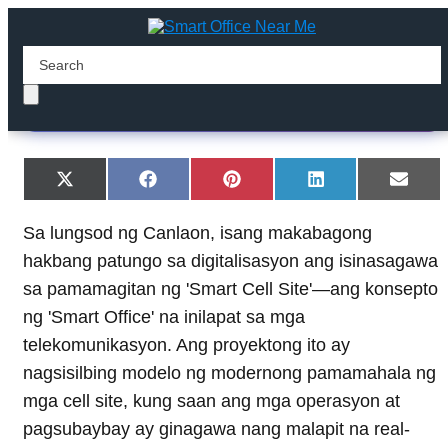
Smart Cell Site
Share
Share
Share
Share
Shar
X
F
P
L
E
on
on
on
on
on
(
a
i
i
m
T
c
n
n
a
Sa lungsod ng Canlaon, isang makabagong
w
e
t
k
i
i
b
e
e
l
hakbang patungo sa digitalisasyon ang isinasagawa
t
o
r
d
t
o
e
I
sa pamamagitan ng 'Smart Cell Site'—ang konsepto
e
k
s
n
r
t
ng 'Smart Office' na inilapat sa mga
)
telekomunikasyon. Ang proyektong ito ay
nagsisilbing modelo ng modernong pamamahala ng
mga cell site, kung saan ang mga operasyon at
pagsubaybay ay ginagawa nang malapit na real-