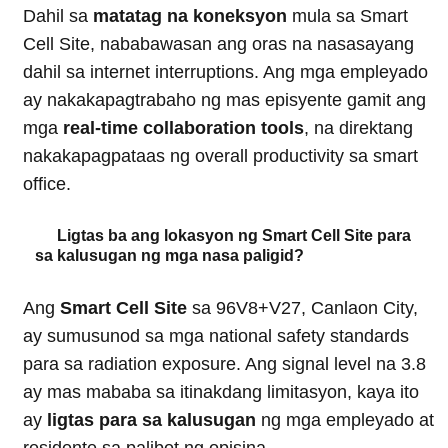
Dahil sa
matatag na koneksyon
mula sa Smart
Cell Site, nababawasan ang oras na nasasayang
dahil sa internet interruptions. Ang mga empleyado
ay nakakapagtrabaho ng mas episyente gamit ang
mga
real-time collaboration tools
, na direktang
nakakapagpataas ng overall productivity sa smart
office.
Ligtas ba ang lokasyon ng Smart Cell Site para
sa kalusugan ng mga nasa paligid?
Ang
Smart Cell Site
sa 96V8+V27, Canlaon City,
ay sumusunod sa mga national safety standards
para sa radiation exposure. Ang signal level na 3.8
ay mas mababa sa itinakdang limitasyon, kaya ito
ay
ligtas para sa kalusugan
ng mga empleyado at
residente sa palibot ng opisina.