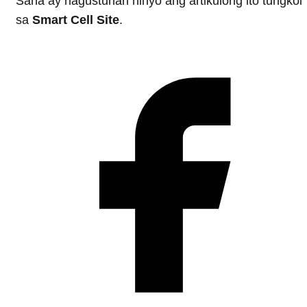
Sana ay nagustuhan ninyo ang artikulong ito tungkol
sa
Smart Cell Site
.