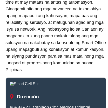
time at may mataas na antas ng automasyon.
Ginagamit nito ang mga advanced na teknolohiya
upang mapabuti ang kahusayan, mapataas ang
reliability ng serbisyo, at matugunan agad ang mga
isyu sa network. Ang inobasyong ito sa Canlaon ay
nagpapakita kung paano makatutulong ang mga
solusyon na nakabatay sa konsepto ng Smart Office
upang mapagbuti ang koneksyon at komunikasyon,
na siyang pundasyon para sa mas matalinong mga
lungsod at progresibong komunidad sa buong
Pilipinas.
Dirección
96V8+V27, Canlaon City, Negros Oriental,