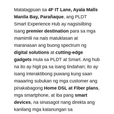
Matatagpuan sa
4F IT Lane, Ayala Malls
Manila Bay, Parañaque
, ang PLDT
Smart Experience Hub ay nagsisilbing
isang
premier destination
para sa mga
mamimili na nais matuklasan at
maranasan ang buong spectrum ng
digital solutions
at
cutting-edge
gadgets
mula sa PLDT at Smart. Ang hub
na ito ay higit pa sa isang tindahan; ito ay
isang interaktibong puwang kung saan
maaaring subukan ng mga customer ang
pinakabagong
Home DSL at Fiber plans
,
mga smartphone, at iba pang
smart
devices
, na sinasagot nang direkta ang
kanilang mga katanungan sa