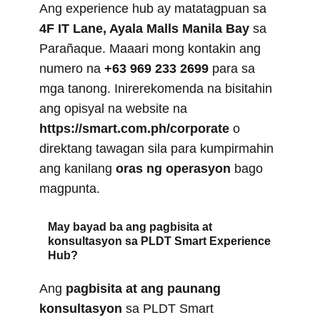
Ang experience hub ay matatagpuan sa
4F IT Lane, Ayala Malls Manila Bay
sa
Parañaque. Maaari mong kontakin ang
numero na
+63 969 233 2699
para sa
mga tanong. Inirerekomenda na bisitahin
ang opisyal na website na
https://smart.com.ph/corporate
o
direktang tawagan sila para kumpirmahin
ang kanilang
oras ng operasyon
bago
magpunta.
May bayad ba ang pagbisita at
konsultasyon sa PLDT Smart Experience
Hub?
Ang
pagbisita at ang paunang
konsultasyon
sa PLDT Smart