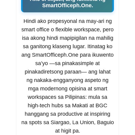
SmartOfficeph.One.
Hindi ako propesyonal na may-ari ng
smart office o flexible workspace, pero
isa akong hindi mapipigilan na mahilig
sa ganitong klaseng lugar. Itinatag ko
ang SmartOfficeph.One para ikuwento
sa’yo —sa pinakasimple at
pinakadiretsong paraan— ang lahat
ng nakaka-engganyong aspeto ng
mga modernong opisina at smart
workspaces sa Pilipinas: mula sa
high-tech hubs sa Makati at BGC
hanggang sa productive at inspiring
na spots sa Siargao, La Union, Baguio
at higit pa.