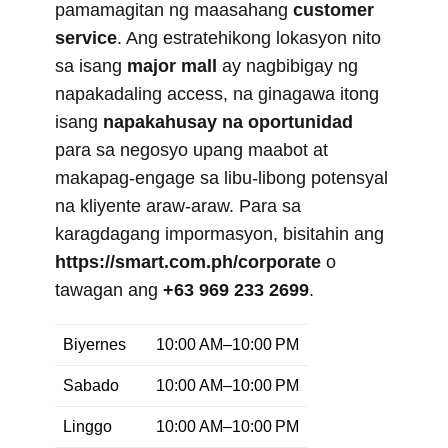
pamamagitan ng maasahang
customer
service
. Ang estratehikong lokasyon nito
sa isang
major mall
ay nagbibigay ng
napakadaling access, na ginagawa itong
isang
napakahusay na oportunidad
para sa negosyo upang maabot at
makapag-engage sa libu-libong potensyal
na kliyente araw-araw. Para sa
karagdagang impormasyon, bisitahin ang
https://smart.com.ph/corporate
o
tawagan ang
+63 969 233 2699
.
Biyernes
10:00 AM–10:00 PM
Sabado
10:00 AM–10:00 PM
Linggo
10:00 AM–10:00 PM