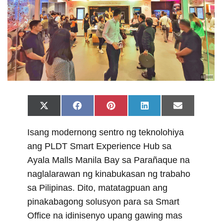
Share
Share
Share
Share
Share
X
F
P
L
E
on
on
on
on
on
(
a
i
i
m
T
c
n
n
a
Isang modernong sentro ng teknolohiya
w
e
t
k
i
i
b
e
e
l
ang PLDT Smart Experience Hub sa
t
o
r
d
t
o
e
I
Ayala Malls Manila Bay sa Parañaque na
e
k
s
n
r
t
naglalarawan ng kinabukasan ng trabaho
)
sa Pilipinas. Dito, matatagpuan ang
pinakabagong solusyon para sa Smart
Office na idinisenyo upang gawing mas