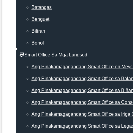
Batangas
Benguet
Biliran
Bohol
Smart Office Sa Mga Lungsod
Ang Pinakamagagandang Smart Office en Mey
Ang Pinakamagagandang Smart Office sa Bala
Ang Pinakamagagandang Smart Office sa Biña
Ang Pinakamagagandang Smart Office sa Cons
Ang Pinakamagagandang Smart Office sa Iriga 
Ang Pinakamagagandang Smart Office sa Lega