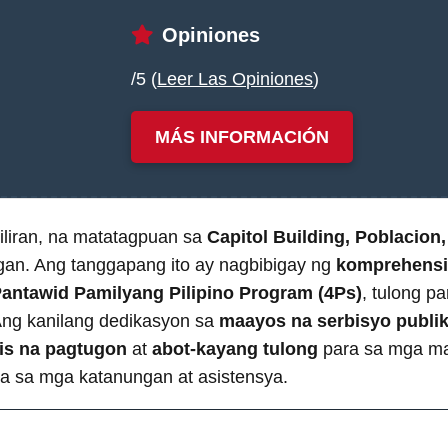
Opiniones
/5 (
Leer Las Opiniones
)
MÁS INFORMACIÓN
Biliran, na matatagpuan sa
Capitol Building, Poblacion,
igan. Ang tanggapang ito ay nagbibigay ng
komprehensi
antawid Pamilyang Pilipino Program (4Ps)
, tulong p
. Ang kanilang dedikasyon sa
maayos na serbisyo publi
is na pagtugon
at
abot-kayang tulong
para sa mga ma
a sa mga katanungan at asistensya.