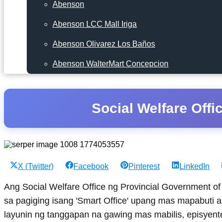
Abenson
Abenson LCC Mall Iriga
Abenson Olivarez Los Baños
Abenson WalterMart Concepcion
Social Welfare Offi
Share
Share
Share
Share
X (Twitter)
Facebook
Pinterest
LinkedIn
on
on
on
on
Ang Social Welfare Office ng Provincial Government 
sa pagiging isang 'Smart Office' upang mas mapabuti a
layunin ng tanggapan na gawing mas mabilis, episyente