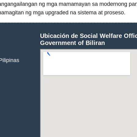
a pangangailangan ng mga mamamayan sa modernong pan
mamagitan ng mga upgraded na sistema at proseso.
Ubicación de Social Welfare Offic
Government of Biliran
Pilipinas