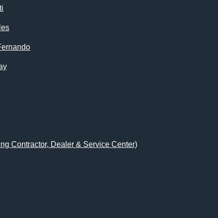
i
les
Fernando
ay
ing Contractor, Dealer & Service Center)