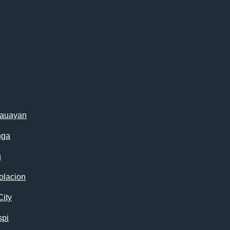
cauayan
nga
n
olacion
City
spi