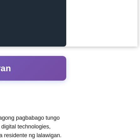
ran
abagong pagbabago tungo
igital technologies,
 residente ng lalawigan.