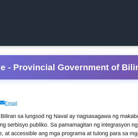
ce - Provincial Government of Bili
Share
Email
on
of Biliran sa lungsod ng Naval ay nagsasagawa ng mak
ng serbisyo publiko. Sa pamamagitan ng integrasyon ng d
, at accessible ang mga programa at tulong para sa mga