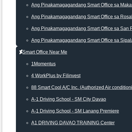
Ang Pinakamagagandang Smart Office sa Makat
Ang Pinakamagagandang Smart Office sa Rosa
Ang Pinakamagagandang Smart Office sa San 
Ang Pinakamagagandang Smart Office sa Sipal
Smart Office Near Me
1Momentus
4 WorkPlus by Filinvest
88 Smart Cool A/C Inc. (Authorized Air condition
A-1 Driving School - SM City Davao
A-1 Driving School - SM Lanang Premiere
A1 DRIVING DAVAO TRAINING Center