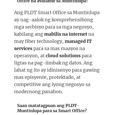
Office na available sa Muntinlupa?
Ang PLDT Smart Office sa Muntinlupa
ay nag-aalok ng komprehensibong
mga serbisyo para sa mga negosyo,
kabilang ang
mabilis na internet
na
may fiber technology,
managed IT
services
para sa mas maayos na
operasyon, at
cloud solutions
para
ligtas na pag-iimbak ng datos. Ang
lahat ng ito ay idinisenyo para gawing
mas episyente, protektado, at
competitive ang iyong negosyo sa
modernong panahon.
Saan matatagpuan ang PLDT-
Muntinlupa para sa Smart Office?