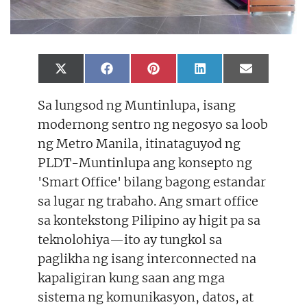
Share
Share
Share
Share
Share
X
F
P
L
E
on
on
on
on
on
(
a
i
i
m
T
c
n
n
a
Sa lungsod ng Muntinlupa, isang
w
e
t
k
i
i
b
e
e
l
modernong sentro ng negosyo sa loob
t
o
r
d
t
o
e
I
ng Metro Manila, itinataguyod ng
e
k
s
n
r
t
PLDT-Muntinlupa ang konsepto ng
)
'Smart Office' bilang bagong estandar
sa lugar ng trabaho. Ang smart office
sa kontekstong Pilipino ay higit pa sa
teknolohiya—ito ay tungkol sa
paglikha ng isang interconnected na
kapaligiran kung saan ang mga
sistema ng komunikasyon, datos, at