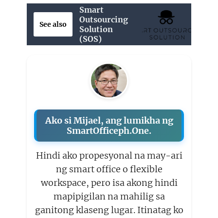
Smart
Outsourcing
See also
Solution
(SOS)
Ako si Mijael, ang lumikha ng
SmartOfficeph.One.
Hindi ako propesyonal na may-ari
ng smart office o flexible
workspace, pero isa akong hindi
mapipigilan na mahilig sa
ganitong klaseng lugar. Itinatag ko