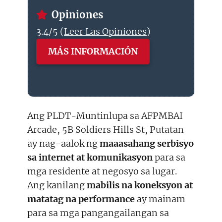
Opiniones
3.4/5 (
Leer Las Opiniones
)
MÁS INFORMACIÓN
Ang PLDT-Muntinlupa sa AFPMBAI
Arcade, 5B Soldiers Hills St, Putatan
ay nag-aalok ng
maaasahang serbisyo
sa internet at komunikasyon
para sa
mga residente at negosyo sa lugar.
Ang kanilang
mabilis na koneksyon at
matatag na performance
ay mainam
para sa mga pangangailangan sa