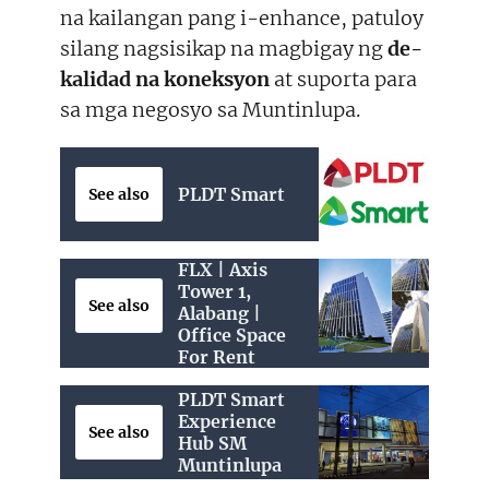
na kailangan pang i-enhance, patuloy
silang nagsisikap na magbigay ng
de-
kalidad na koneksyon
at suporta para
sa mga negosyo sa Muntinlupa.
PLDT Smart
See also
FLX | Axis
Tower 1,
See also
Alabang |
Office Space
For Rent
PLDT Smart
Experience
See also
Hub SM
Muntinlupa