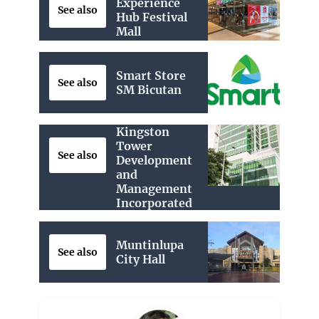
Experience
See also
Hub Festival
Mall
Smart Store
See also
SM Bicutan
Kingston
Tower
See also
Development
and
Management
Incorporated
Muntinlupa
See also
City Hall