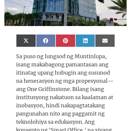
Share
Share
Share
Share
Share
X
F
P
L
E
on
on
on
on
on
(
a
i
i
m
T
c
n
n
a
Sa puso ng lungsod ng Muntinlupa,
w
e
t
k
i
i
b
e
e
l
isang makabagong pamantasan ang
t
o
r
d
t
o
e
I
itinatag upang hubugin ang susunod
e
k
s
n
r
t
na henerasyon ng mga propesyonal—
)
ang One Griffinstone. Bilang isang
institusyong nakatuon sa kaalaman at
inobasyon, hindi nakapagtatakang
pangunahan nito ang paggamit ng
teknolohiya sa edukasyon. Ang
konsepto ng 'Smart Office,' na siyang