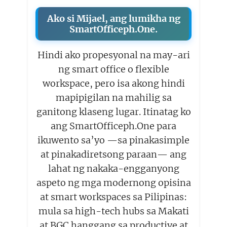
Ako si Mijael, ang lumikha ng
SmartOfficeph.One.
Hindi ako propesyonal na may-ari
ng smart office o flexible
workspace, pero isa akong hindi
mapipigilan na mahilig sa
ganitong klaseng lugar. Itinatag ko
ang SmartOfficeph.One para
ikuwento sa’yo —sa pinakasimple
at pinakadiretsong paraan— ang
lahat ng nakaka-engganyong
aspeto ng mga modernong opisina
at smart workspaces sa Pilipinas:
mula sa high-tech hubs sa Makati
at BGC hanggang sa productive at