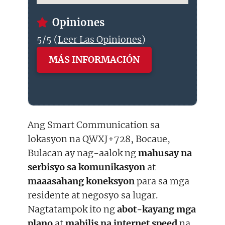
Opiniones
5/5 (
Leer Las Opiniones
)
MÁS INFORMACIÓN
Ang Smart Communication sa
lokasyon na QWXJ+728, Bocaue,
Bulacan ay nag-aalok ng
mahusay na
serbisyo sa komunikasyon
at
maaasahang koneksyon
para sa mga
residente at negosyo sa lugar.
Nagtatampok ito ng
abot-kayang mga
plano
at
mabilis na internet speed
na