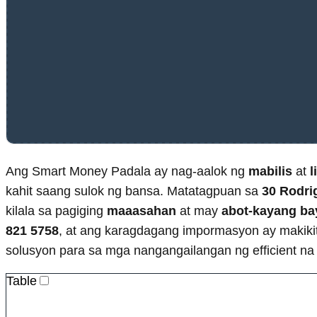
Ang Smart Money Padala ay nag-aalok ng
mabilis
at
l
kahit saang sulok ng bansa. Matatagpuan sa
30 Rodri
kilala sa pagiging
maaasahan
at may
abot-kayang ba
821 5758
, at ang karagdagang impormasyon ay makikit
solusyon para sa mga nangangailangan ng efficient na 
Table