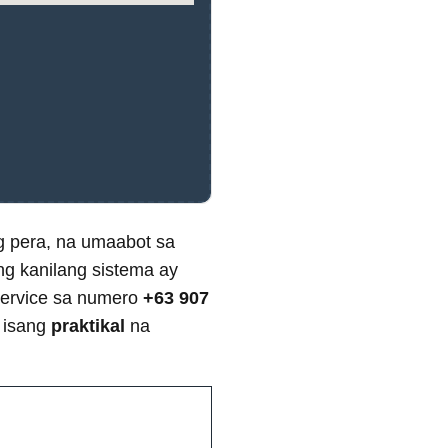
g pera, na umaabot sa
ng kanilang sistema ay
service sa numero
+63 907
y isang
praktikal
na