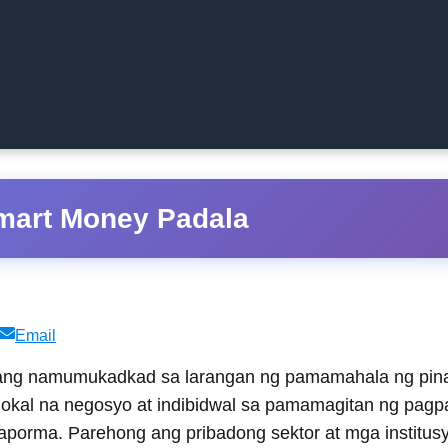
mart Money Padala
Share
Email
on
 ang namumukadkad sa larangan ng pamamahala ng pi
okal na negosyo at indibidwal sa pamamagitan ng pagpa
ataporma. Parehong ang pribadong sektor at mga instit