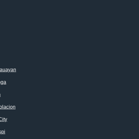
cauayan
nga
n
olacion
City
spi