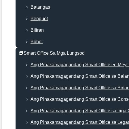
Batangas
Benguet
Biliran
Bohol
Smart Office Sa Mga Lungsod
Ang Pinakamagagandang Smart Office en Mey
Ang Pinakamagagandang Smart Office sa Bala
Ang Pinakamagagandang Smart Office sa Biña
Ang Pinakamagagandang Smart Office sa Cons
Ang Pinakamagagandang Smart Office sa Iriga 
Ang Pinakamagagandang Smart Office sa Lega