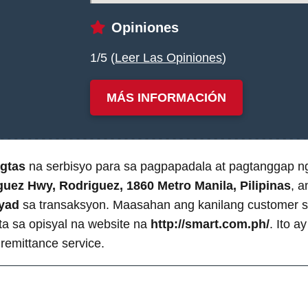
Opiniones
1/5 (
Leer Las Opiniones
)
MÁS INFORMACIÓN
igtas
na serbisyo para sa pagpapadala at pagtanggap n
guez Hwy, Rodriguez, 1860 Metro Manila, Pilipinas
, a
yad
sa transaksyon. Maasahan ang kanilang customer 
a sa opisyal na website na
http://smart.com.ph/
. Ito a
remittance service.