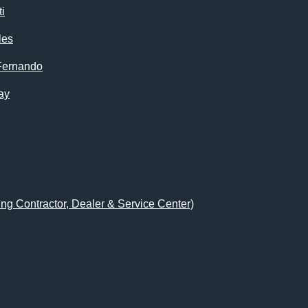
i
les
Fernando
ay
ing Contractor, Dealer & Service Center)