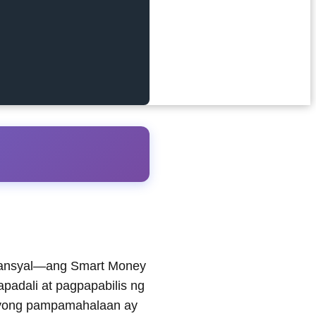
nansyal—ang Smart Money
padali at pagpapabilis ng
usyong pampamahalaan ay