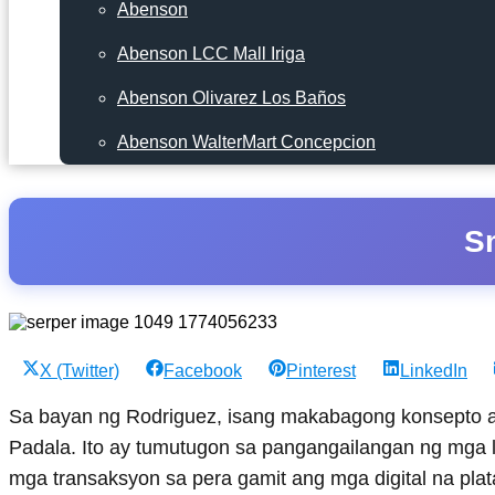
Abenson
Abenson LCC Mall Iriga
Abenson Olivarez Los Baños
Abenson WalterMart Concepcion
S
Share
Share
Share
Share
X (Twitter)
Facebook
Pinterest
LinkedIn
on
on
on
on
Sa bayan ng Rodriguez, isang makabagong konsepto
Padala. Ito ay tumutugon sa pangangailangan ng mga l
mga transaksyon sa pera gamit ang mga digital na pl