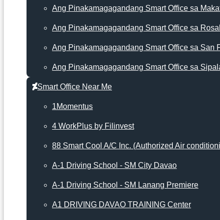
Ang Pinakamagagandang Smart Office sa Makat
Ang Pinakamagagandang Smart Office sa Rosa
Ang Pinakamagagandang Smart Office sa San 
Ang Pinakamagagandang Smart Office sa Sipal
Smart Office Near Me
1Momentus
4 WorkPlus by Filinvest
88 Smart Cool A/C Inc. (Authorized Air condition
A-1 Driving School - SM City Davao
A-1 Driving School - SM Lanang Premiere
A1 DRIVING DAVAO TRAINING Center