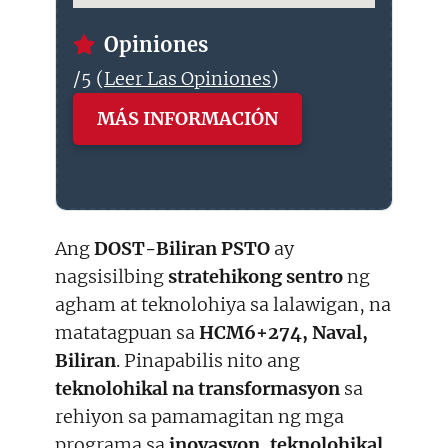
Opiniones
/5 (
Leer Las Opiniones
)
MÁS INFORMACIÓN
Ang
DOST-Biliran PSTO
ay
nagsisilbing
stratehikong sentro
ng
agham at teknolohiya sa lalawigan, na
matatagpuan sa
HCM6+274, Naval,
Biliran
. Pinapabilis nito ang
teknolohikal na transformasyon
sa
rehiyon sa pamamagitan ng mga
programa sa
inovasyon
,
teknolohikal