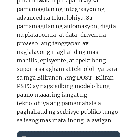
pinalalawak at pinapahusay sa
pamamagitan ng integrasyon ng
advanced na teknolohiya. Sa
pamamagitan ng automasyon, digital
na plataporma, at data-driven na
proseso, ang tanggapan ay
naglalayong maghatid ng mas
mabilis, episyente, at epektibong
suporta sa agham at teknolohiya para
sa mga Biliranon. Ang DOST-Biliran
PSTO ay nagsisilbing modelo kung
paano maaaring iangat ng
teknolohiya ang pamamahala at
paghahatid ng serbisyo publiko tungo
sa isang mas matalinong lalawigan.