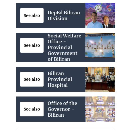
DepEd Biliran
See also
Division
Social Welfare
Office -
See also
Provincial
Government
of Biliran
Biliran
Provincial
See also
Hospital
Office of the
Governor -
See also
Biliran