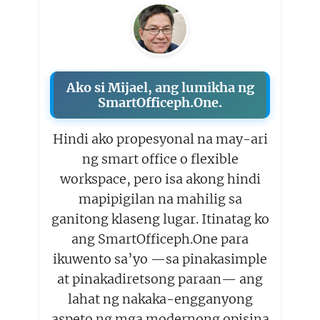
Ako si Mijael, ang lumikha ng
SmartOfficeph.One.
Hindi ako propesyonal na may-ari
ng smart office o flexible
workspace, pero isa akong hindi
mapipigilan na mahilig sa
ganitong klaseng lugar. Itinatag ko
ang SmartOfficeph.One para
ikuwento sa’yo —sa pinakasimple
at pinakadiretsong paraan— ang
lahat ng nakaka-engganyong
aspeto ng mga modernong opisina