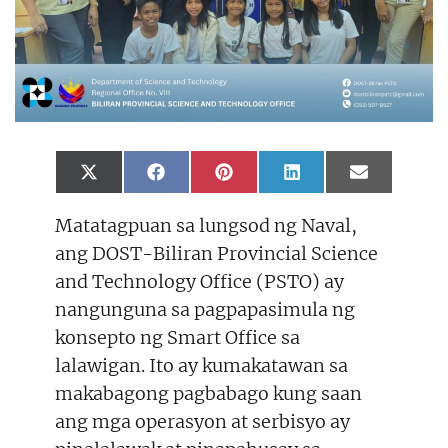
Share
Share
Share
Share
Share
X
F
P
L
E
on
on
on
on
on
(
a
i
i
m
T
c
n
n
a
Matatagpuan sa lungsod ng Naval,
w
e
t
k
i
i
b
e
e
l
ang DOST-Biliran Provincial Science
t
o
r
d
t
o
e
I
and Technology Office (PSTO) ay
e
k
s
n
r
t
nangunguna sa pagpapasimula ng
)
konsepto ng Smart Office sa
lalawigan. Ito ay kumakatawan sa
makabagong pagbabago kung saan
ang mga operasyon at serbisyo ay