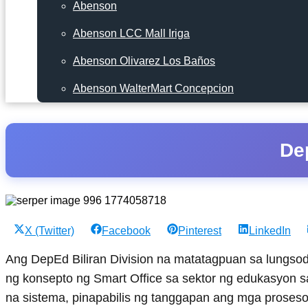
Abenson
Abenson LCC Mall Iriga
Abenson Olivarez Los Baños
Abenson WalterMart Concepcion
Dep
Share
Share
Share
Share
X (Twitter)
Facebook
Pinterest
LinkedIn
on
on
on
on
Ang DepEd Biliran Division na matatagpuan sa lungs
ng konsepto ng Smart Office sa sektor ng edukasyon sa
na sistema, pinapabilis ng tanggapan ang mga proses