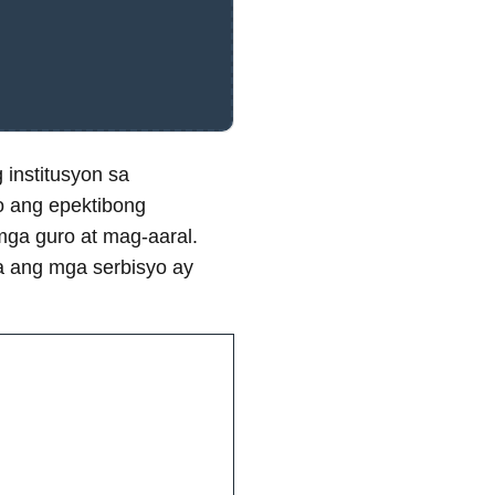
 institusyon sa
o ang epektibong
ga guro at mag-aaral.
a ang mga serbisyo ay