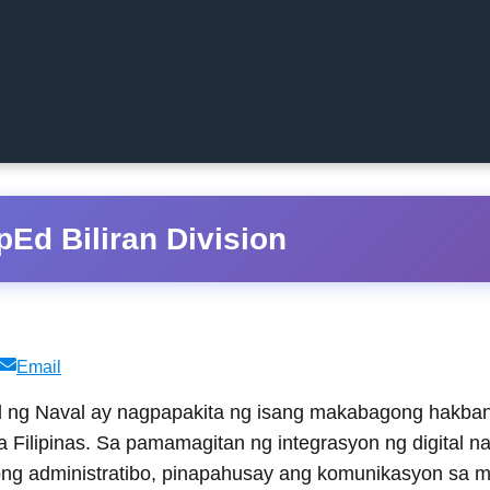
Ed Biliran Division
Share
Email
on
od ng Naval ay nagpapakita ng isang makabagong hakba
 Filipinas. Sa pamamagitan ng integrasyon ng digital n
ong administratibo, pinapahusay ang komunikasyon sa m