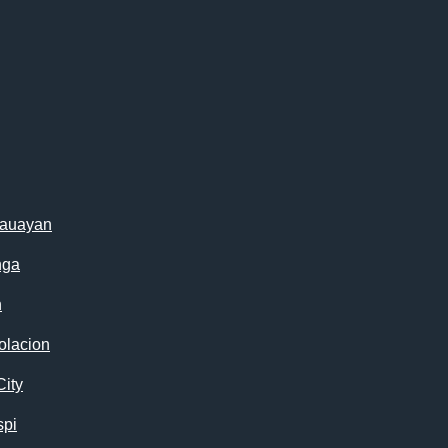
cauayan
nga
n
olacion
City
spi