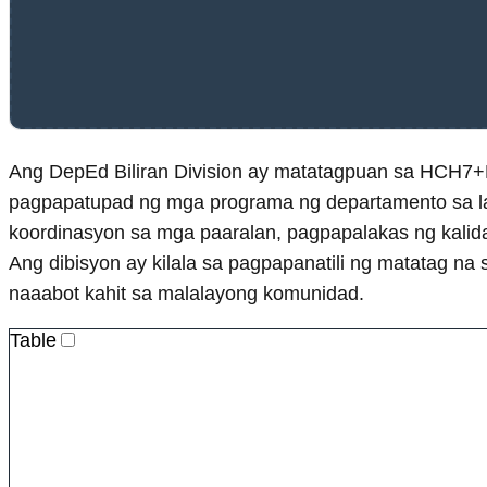
Ang DepEd Biliran Division ay matatagpuan sa HCH7+P23
pagpapatupad ng mga programa ng departamento sa la
koordinasyon sa mga paaralan, pagpapalakas ng kalid
Ang dibisyon ay kilala sa pagpapanatili ng matatag n
naaabot kahit sa malalayong komunidad.
Table