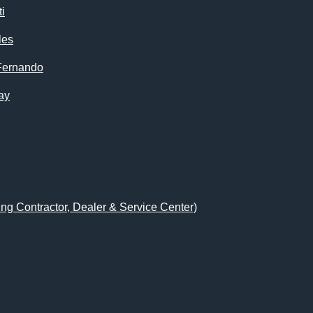
i
les
Fernando
ay
ing Contractor, Dealer & Service Center)