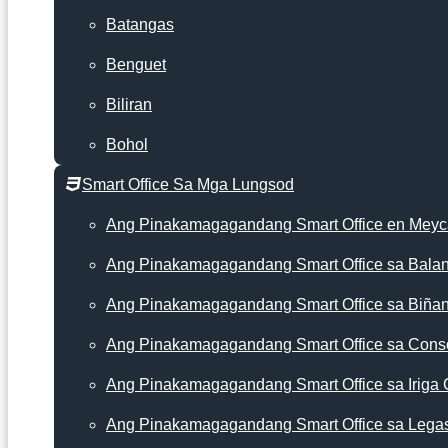
Batangas
Benguet
Biliran
Bohol
Smart Office Sa Mga Lungsod
Ang Pinakamagagandang Smart Office en Mey
Ang Pinakamagagandang Smart Office sa Bala
Ang Pinakamagagandang Smart Office sa Biña
Ang Pinakamagagandang Smart Office sa Cons
Ang Pinakamagagandang Smart Office sa Iriga 
Ang Pinakamagagandang Smart Office sa Lega