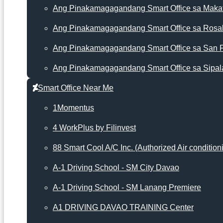
Ang Pinakamagagandang Smart Office sa Makat
Ang Pinakamagagandang Smart Office sa Rosa
Ang Pinakamagagandang Smart Office sa San 
Ang Pinakamagagandang Smart Office sa Sipal
Smart Office Near Me
1Momentus
4 WorkPlus by Filinvest
88 Smart Cool A/C Inc. (Authorized Air condition
A-1 Driving School - SM City Davao
A-1 Driving School - SM Lanang Premiere
A1 DRIVING DAVAO TRAINING Center