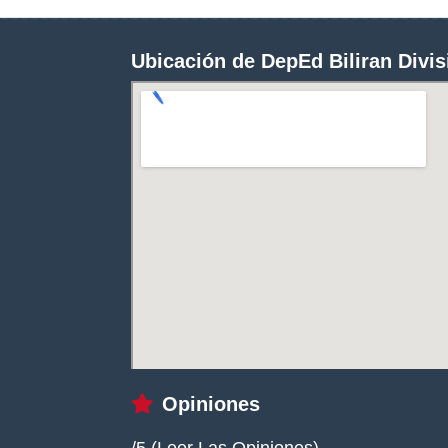
Ubicación de DepEd Biliran Divis
Opiniones
/5 (
Leer Las Opiniones
)