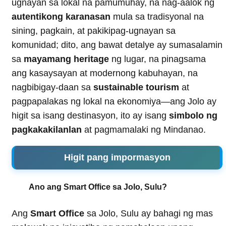
ugnayan sa lokal na pamumuhay, na nag-aalok ng
autentikong karanasan
mula sa tradisyonal na
sining, pagkain, at pakikipag-ugnayan sa
komunidad; dito, ang bawat detalye ay sumasalamin
sa
mayamang heritage
ng lugar, na pinagsama
ang kasaysayan at modernong kabuhayan, na
nagbibigay-daan sa
sustainable tourism
at
pagpapalakas ng lokal na ekonomiya—ang Jolo ay
higit sa isang destinasyon, ito ay isang
simbolo ng
pagkakakilanlan
at pagmamalaki ng Mindanao.
Higit pang impormasyon
Ano ang Smart Office sa Jolo, Sulu?
Ang
Smart Office
sa Jolo, Sulu ay bahagi ng mas