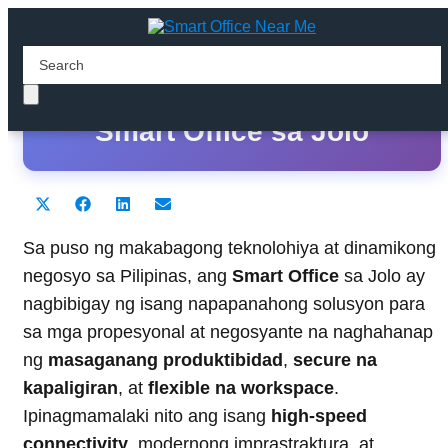
Ang Pinakamahusay na
Smart Office sa Jolo
Share
Share
Share
Share
X
F
L
E
on
on
on
on
(
a
i
m
T
c
n
a
Sa puso ng makabagong teknolohiya at dinamikong
w
e
k
i
negosyo sa Pilipinas, ang
Smart Office
sa Jolo ay
i
b
e
l
t
o
d
nagbibigay ng isang napapanahong solusyon para
t
o
I
sa mga propesyonal at negosyante na naghahanap
e
k
n
r
ng
masaganang produktibidad
,
secure na
)
kapaligiran
, at
flexible na workspace
.
Ipinagmamalaki nito ang isang
high-speed
connectivity
, modernong imprastraktura, at