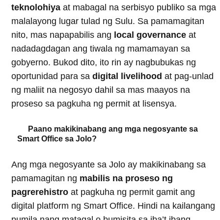
teknolohiya
at mabagal na serbisyo publiko sa mga
malalayong lugar tulad ng Sulu. Sa pamamagitan
nito, mas napapabilis ang
local governance
at
nadadagdagan ang tiwala ng mamamayan sa
gobyerno. Bukod dito, ito rin ay nagbubukas ng
oportunidad para sa
digital livelihood
at pag-unlad
ng maliit na negosyo dahil sa mas maayos na
proseso sa pagkuha ng permit at lisensya.
Paano makikinabang ang mga negosyante sa
Smart Office sa Jolo?
Ang mga negosyante sa Jolo ay makikinabang sa
pamamagitan ng
mabilis na proseso ng
pagrerehistro
at pagkuha ng permit gamit ang
digital platform ng Smart Office. Hindi na kailangang
pumila nang matagal o bumisita sa iba’t ibang