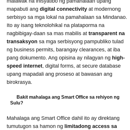
malawak na inisyatibo ng pamahalaan upang
mapabuti ang
digital connectivity
at modernong
serbisyo sa mga lokal na pamahalaan sa Mindanao.
Ito ay isang teknolohikal na plataporma na
nagbibigay-daan sa mas mabilis at
transparent na
transaksyon
sa mga serbisyong pampubliko tulad
ng business permits, barangay clearances, at iba
pang dokumento. Ang opisina ay nilagyan ng
high-
speed internet
, digital forms, at secure database
upang mapadali ang proseso at bawasan ang
birokrasya.
Bakit mahalaga ang Smart Office sa rehiyon ng
Sulu?
Mahalaga ang Smart Office dahil ito ay direktang
tumutugon sa hamon ng
limitadong access sa