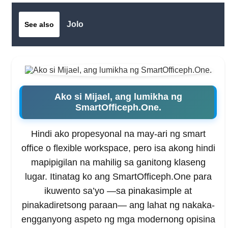
Jolo
See also
Ako si Mijael, ang lumikha ng
SmartOfficeph.One.
Hindi ako propesyonal na may-ari ng smart
office o flexible workspace, pero isa akong hindi
mapipigilan na mahilig sa ganitong klaseng
lugar. Itinatag ko ang SmartOfficeph.One para
ikuwento sa’yo —sa pinakasimple at
pinakadiretsong paraan— ang lahat ng nakaka-
engganyong aspeto ng mga modernong opisina