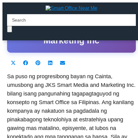
JKS Smart Media and
Marketing Inc
Share
Share
Share
Share
Share
X
F
P
L
E
on
on
on
on
on
(
a
i
i
m
T
c
n
n
a
Sa puso ng progresibong bayan ng Cainta,
w
e
t
k
i
umusbong ang JKS Smart Media and Marketing Inc.
i
b
e
e
l
t
o
r
d
bilang isang pangunahing tagapagtaguyod ng
t
o
e
I
konsepto ng Smart Office sa Filipinas. Ang kanilang
e
k
s
n
r
t
kompanya ay nakatuon sa pagdadala ng
)
pinakabagong teknolohiya at estratehiya upang
gawing mas matalino, episyente, at lubos na
konektado ang mga tanggapan sa bansa. Sila ay