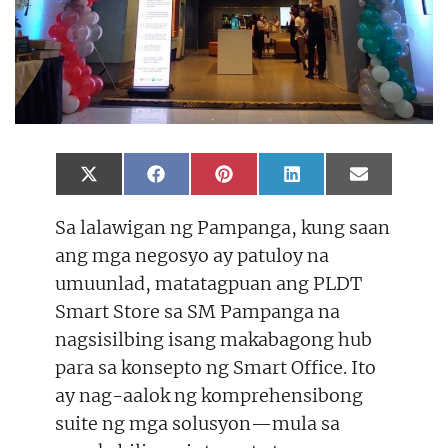
Share
Share
Share
Share
Share
X
F
P
L
E
on
on
on
on
on
(
a
i
i
m
T
c
n
n
a
Sa lalawigan ng Pampanga, kung saan
w
e
t
k
i
i
b
e
e
l
ang mga negosyo ay patuloy na
t
o
r
d
t
o
e
I
umuunlad, matatagpuan ang PLDT
e
k
s
n
r
t
Smart Store sa SM Pampanga na
)
nagsisilbing isang makabagong hub
para sa konsepto ng Smart Office. Ito
ay nag-aalok ng komprehensibong
suite ng mga solusyon—mula sa