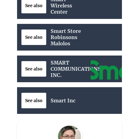
Wireless
See also
Center
Smart Store
Robinsons
See also
Malolos
SMART
COMMUNICATIONS
See also
INC.
Smart Inc
See also