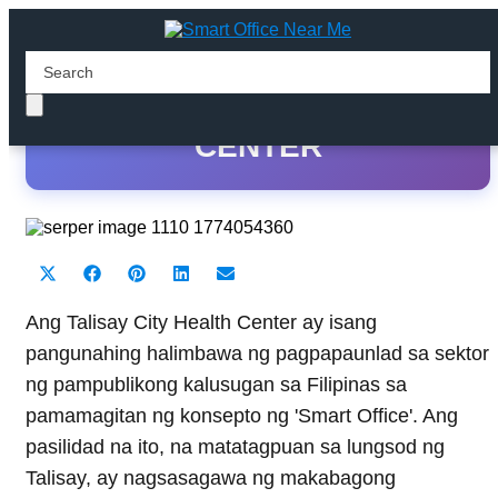
TALISAY CITY HEALTH
CENTER
Share
Share
Share
Share
Share
X
F
P
L
E
on
on
on
on
on
(
a
i
i
m
T
c
n
n
a
Ang Talisay City Health Center ay isang
w
e
t
k
i
pangunahing halimbawa ng pagpapaunlad sa sektor
i
b
e
e
l
t
o
r
d
ng pampublikong kalusugan sa Filipinas sa
t
o
e
I
pamamagitan ng konsepto ng 'Smart Office'. Ang
e
k
s
n
r
t
pasilidad na ito, na matatagpuan sa lungsod ng
)
Talisay, ay nagsasagawa ng makabagong