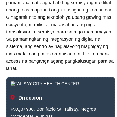
pamamahala at paghahatid ng serbisyong medikal
upang mas mapabuti ang kalusugan ng komunidad.
Ginagamit nito ang teknolohiya upang gawing mas
episyente, mabilis, at maaasahan ang mga
transaksyon at serbisyo para sa mga mamamayan.
Sa pamamagitan ng integrasyon ng digital na
sistema, ang sentro ay naglalayong magbigay ng
mas matalinong, mas organisado, at higit na naa-
access na pangangalagang pangkalusugan para sa
lahat.
Dirección
PXQ8+9J8, Bonifacio St, Talisay, Negros
Occidental, Pilipinas