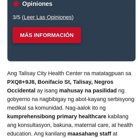
Opiniones
3/5 (
Leer Las Opiniones
)
MÁS INFORMACIÓN
Ang Talisay City Health Center na matatagpuan sa
PXQ8+9J8, Bonifacio St, Talisay, Negros
Occidental
ay isang
mahusay na pasilidad
ng
gobyerno na nagbibigay ng abot-kayang serbisyong
medikal sa komunidad. Nag-aalok ito ng
kumprehensibong primary healthcare
kabilang
ang konsultasyon, bakuna, maternal care, at health
education. Ang kanilang
maasahang staff
at