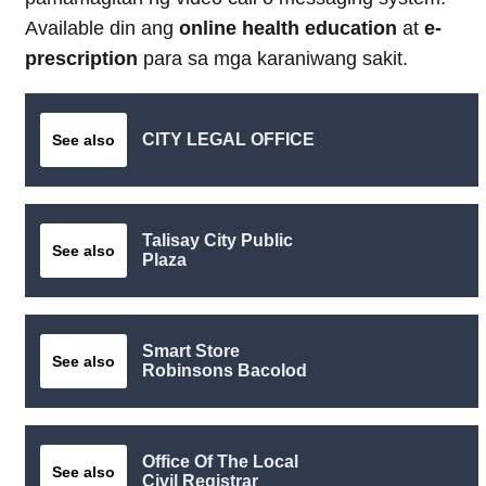
Available din ang
online health education
at
e-
prescription
para sa mga karaniwang sakit.
CITY LEGAL OFFICE
See also
Talisay City Public
See also
Plaza
Smart Store
See also
Robinsons Bacolod
Office Of The Local
See also
Civil Registrar