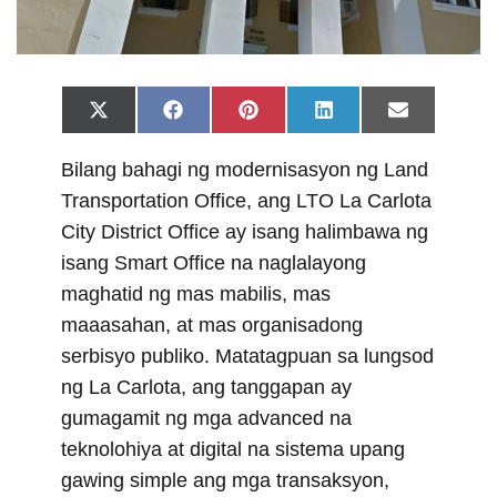
Share
Share
Share
Share
Share
X
F
P
L
E
on
on
on
on
on
(
a
i
i
m
T
c
n
n
a
Bilang bahagi ng modernisasyon ng Land
w
e
t
k
i
i
b
e
e
l
Transportation Office, ang LTO La Carlota
t
o
r
d
t
o
e
I
City District Office ay isang halimbawa ng
e
k
s
n
r
t
isang Smart Office na naglalayong
)
maghatid ng mas mabilis, mas
maaasahan, at mas organisadong
serbisyo publiko. Matatagpuan sa lungsod
ng La Carlota, ang tanggapan ay
gumagamit ng mga advanced na
teknolohiya at digital na sistema upang
gawing simple ang mga transaksyon,