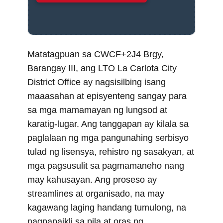
Matatagpuan sa CWCF+2J4 Brgy,
Barangay III, ang LTO La Carlota City
District Office ay nagsisilbing isang
maaasahan at episyenteng sangay para
sa mga mamamayan ng lungsod at
karatig-lugar. Ang tanggapan ay kilala sa
paglalaan ng mga pangunahing serbisyo
tulad ng lisensya, rehistro ng sasakyan, at
mga pagsusulit sa pagmamaneho nang
may kahusayan. Ang proseso ay
streamlines at organisado, na may
kagawang laging handang tumulong, na
nagpapaikli sa pila at oras ng