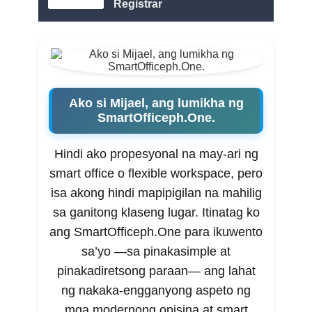
Registrar
Ako si Mijael, ang lumikha ng
SmartOfficeph.One.
Hindi ako propesyonal na may-ari ng
smart office o flexible workspace, pero
isa akong hindi mapipigilan na mahilig
sa ganitong klaseng lugar. Itinatag ko
ang SmartOfficeph.One para ikuwento
sa’yo —sa pinakasimple at
pinakadiretsong paraan— ang lahat
ng nakaka-engganyong aspeto ng
mga modernong opisina at smart