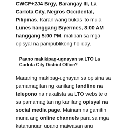
CWCF+2J4 Brgy, Barangay III, La
Carlota City, Negros Occidental,
Pilipinas
. Karaniwang bukas ito mula
Lunes hanggang Biyermes, 8:00 AM
hanggang 5:00 PM
, maliban sa mga
opisyal na pampublikong holiday.
Paano makikipag-ugnayan sa LTO La
Carlota City District Office?
Maaaring makipag-ugnayan sa opisina sa
pamamagitan ng kanilang
landline na
telepono
na nakalista sa LTO website o
sa pamamagitan ng kanilang
opisyal na
social media page
. Mainam na gamitin
muna ang
online channels
para sa mga
katanungan upang maiwasan ang