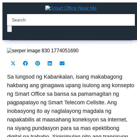
Smart telecom cellsite
Share
Share
Share
Share
Share
X
F
P
L
E
on
on
on
on
on
(
a
i
i
m
T
c
n
n
a
Sa lungsod ng Kabankalan, isang makabagong
w
e
t
k
i
hakbang ang ginagawa upang isulong ang konsepto
i
b
e
e
l
t
o
r
d
ng Smart Office sa bansa sa pamamagitan ng
t
o
e
I
pagpapatayo ng Smart Telecom Cellsite. Ang
e
k
s
n
r
t
inobasyong ito ay naglalayong magdala ng
)
napakabilis at maasahang koneksyon sa internet,
na siyang pundasyon para sa mas epektibong
digital na trabaho. Sinisimulan nito ang transisyon