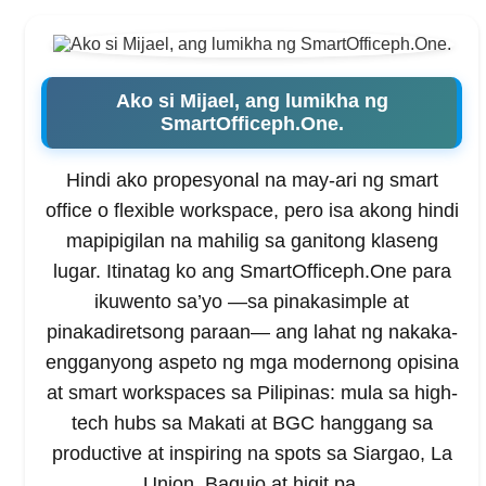
Ako si Mijael, ang lumikha ng
SmartOfficeph.One.
Hindi ako propesyonal na may-ari ng smart
office o flexible workspace, pero isa akong hindi
mapipigilan na mahilig sa ganitong klaseng
lugar. Itinatag ko ang SmartOfficeph.One para
ikuwento sa’yo —sa pinakasimple at
pinakadiretsong paraan— ang lahat ng nakaka-
engganyong aspeto ng mga modernong opisina
at smart workspaces sa Pilipinas: mula sa high-
tech hubs sa Makati at BGC hanggang sa
productive at inspiring na spots sa Siargao, La
Union, Baguio at higit pa.