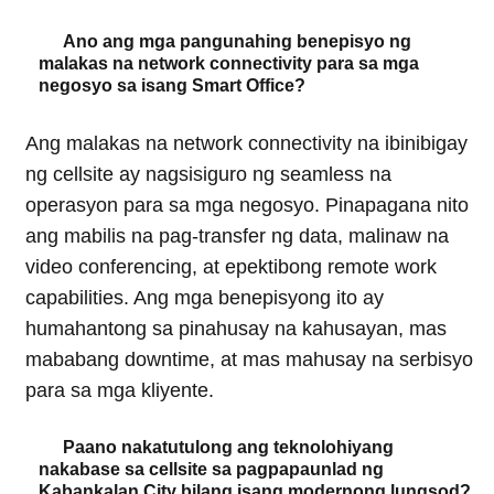
Ano ang mga pangunahing benepisyo ng
malakas na network connectivity para sa mga
negosyo sa isang Smart Office?
Ang malakas na network connectivity na ibinibigay
ng cellsite ay nagsisiguro ng seamless na
operasyon para sa mga negosyo. Pinapagana nito
ang mabilis na pag-transfer ng data, malinaw na
video conferencing, at epektibong remote work
capabilities. Ang mga benepisyong ito ay
humahantong sa pinahusay na kahusayan, mas
mababang downtime, at mas mahusay na serbisyo
para sa mga kliyente.
Paano nakatutulong ang teknolohiyang
nakabase sa cellsite sa pagpapaunlad ng
Kabankalan City bilang isang modernong lungsod?