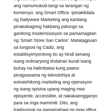
t
o
r
d
t
o
e
I
ang namumukod-tangi sa larangan ng
e
k
s
n
r
t
komersyo: ang Smart Office. Ipinakikilala
)
ng Dailyware Marketing ang kanilang
pinakabagong hakbang patungo sa
ganitong modernisasyon sa pamamagitan
ng 'Smart Store San Carlos'. Matatagpuan
sa lungsod ng Cadiz, ang
establisyimyentong ito ay hindi lamang
isang ordinaryong tindahan kundi isang
buhay na halimbawa kung paano
pinagsasama ng teknolohiya at
estratehikong marketing ang operasyon
ng isang opisina upang maging mas
episyente, accessible, at nakakaengganyo
para sa mga mamimili. Dito, ang
tradisyonal na pamamahagi ng mga office