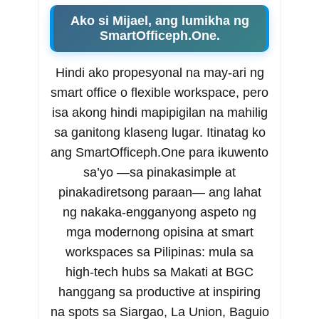
Ako si Mijael, ang lumikha ng
SmartOfficeph.One.
Hindi ako propesyonal na may-ari ng
smart office o flexible workspace, pero
isa akong hindi mapipigilan na mahilig
sa ganitong klaseng lugar. Itinatag ko
ang SmartOfficeph.One para ikuwento
sa’yo —sa pinakasimple at
pinakadiretsong paraan— ang lahat
ng nakaka-engganyong aspeto ng
mga modernong opisina at smart
workspaces sa Pilipinas: mula sa
high-tech hubs sa Makati at BGC
hanggang sa productive at inspiring
na spots sa Siargao, La Union, Baguio