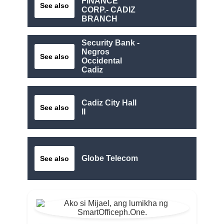
FINANCE
See also
CORP.- CADIZ
BRANCH
Security Bank -
Negros
See also
Occidental
Cadiz
Cadiz City Hall
See also
II
Globe Telecom
See also