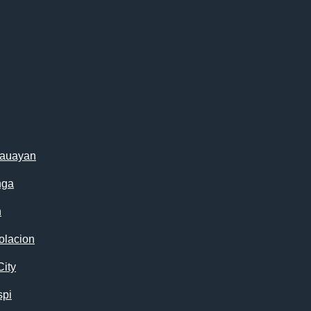
cauayan
nga
n
olacion
City
spi