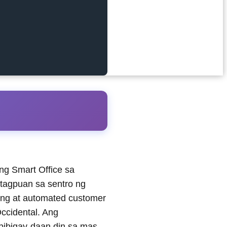
g Smart Office sa
tagpuan sa sentro ng
sing at automated customer
ccidental. Ang
bibigay-daan din sa mas