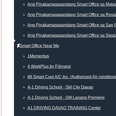
Ang Pinakamagagandang Smart Office sa Makat
Ang Pinakamagagandang Smart Office sa Rosa
Ang Pinakamagagandang Smart Office sa San 
Ang Pinakamagagandang Smart Office sa Sipal
Smart Office Near Me
1Momentus
4 WorkPlus by Filinvest
88 Smart Cool A/C Inc. (Authorized Air condition
A-1 Driving School - SM City Davao
A-1 Driving School - SM Lanang Premiere
A1 DRIVING DAVAO TRAINING Center