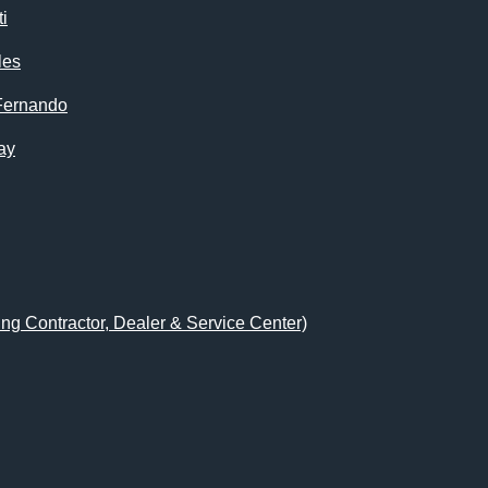
i
les
Fernando
ay
ing Contractor, Dealer & Service Center)