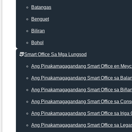
Batangas
Benguet
Biliran
Bohol
Smart Office Sa Mga Lungsod
Ang Pinakamagagandang Smart Office en Mey
Ang Pinakamagagandang Smart Office sa Bala
Ang Pinakamagagandang Smart Office sa Biña
Ang Pinakamagagandang Smart Office sa Cons
Ang Pinakamagagandang Smart Office sa Iriga 
Ang Pinakamagagandang Smart Office sa Lega