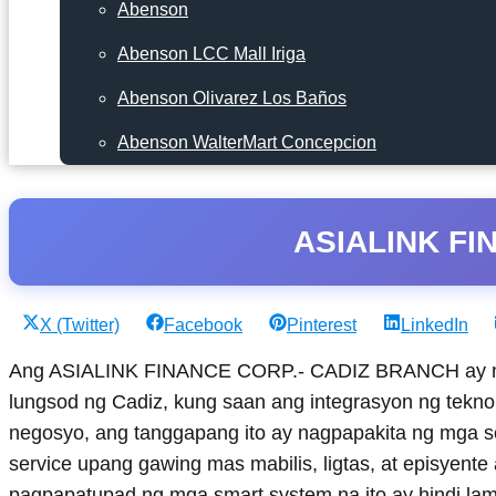
Abenson
Abenson LCC Mall Iriga
Abenson Olivarez Los Baños
Abenson WalterMart Concepcion
ASIALINK FI
Share
Share
Share
Share
X (Twitter)
Facebook
Pinterest
LinkedIn
on
on
on
on
Ang ASIALINK FINANCE CORP.- CADIZ BRANCH ay nags
lungsod ng Cadiz, kung saan ang integrasyon ng tekno
negosyo, ang tanggapang ito ay nagpapakita ng mga so
service upang gawing mas mabilis, ligtas, at episye
pagpapatupad ng mga smart system na ito ay hindi la