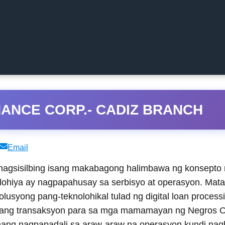
NANCE CORP.- CADIZ BRANCH
Share
Email
on
isilbing isang makabagong halimbawa ng konsepto n
lohiya ay nagpapahusay sa serbisyo at operasyon. Mata
lusyong pang-teknolohikal tulad ng digital loan proces
nte ang transaksyon para sa mga mamamayan ng Negros O
mang nagpapadali sa araw-araw na operasyon kundi nag