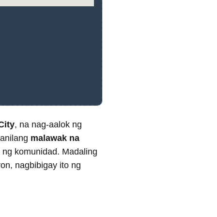
City
, na nag-aalok ng
kanilang
malawak na
an ng komunidad. Madaling
n, nagbibigay ito ng