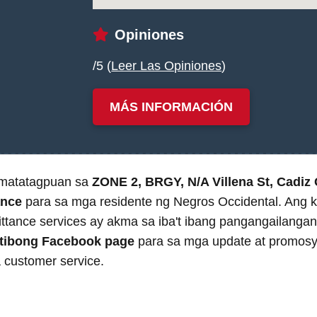
Opiniones
/5 (
Leer Las Opiniones
)
MÁS INFORMACIÓN
matatagpuan sa
ZONE 2, BRGY, N/A Villena St, Cadiz 
ance
para sa mga residente ng Negros Occidental. Ang 
mittance services ay akma sa iba't ibang pangangailang
tibong Facebook page
para sa mga update at promosyo
customer service.