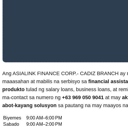
Ang ASIALINK FINANCE CORP.- CADIZ BRANCH ay 
maaasahan at mabilis na serbisyo sa
financial assist
produkto
tulad ng salary loans, business loans, at re
ma-contact sa numero ng
+63 969 050 9041
at may
ak
abot-kayang solusyon
sa pautang na may maayos na 
Biyernes
9:00 AM–6:00 PM
Sabado
9:00 AM–2:00 PM