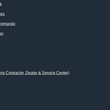
i
les
Fernando
ay
ing Contractor, Dealer & Service Center)