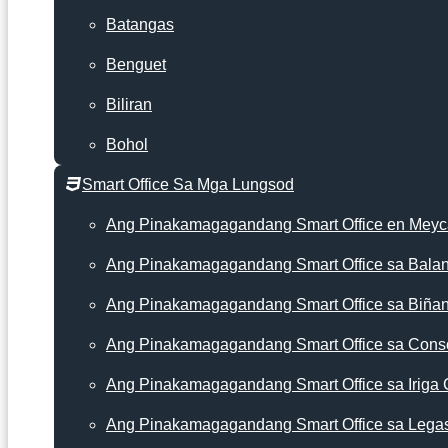
Batangas
Benguet
Biliran
Bohol
Smart Office Sa Mga Lungsod
Ang Pinakamagagandang Smart Office en Mey
Ang Pinakamagagandang Smart Office sa Bala
Ang Pinakamagagandang Smart Office sa Biña
Ang Pinakamagagandang Smart Office sa Cons
Ang Pinakamagagandang Smart Office sa Iriga 
Ang Pinakamagagandang Smart Office sa Lega