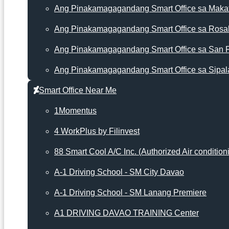
Ang Pinakamagagandang Smart Office sa Makat
Ang Pinakamagagandang Smart Office sa Rosa
Ang Pinakamagagandang Smart Office sa San 
Ang Pinakamagagandang Smart Office sa Sipal
Smart Office Near Me
1Momentus
4 WorkPlus by Filinvest
88 Smart Cool A/C Inc. (Authorized Air condition
A-1 Driving School - SM City Davao
A-1 Driving School - SM Lanang Premiere
A1 DRIVING DAVAO TRAINING Center