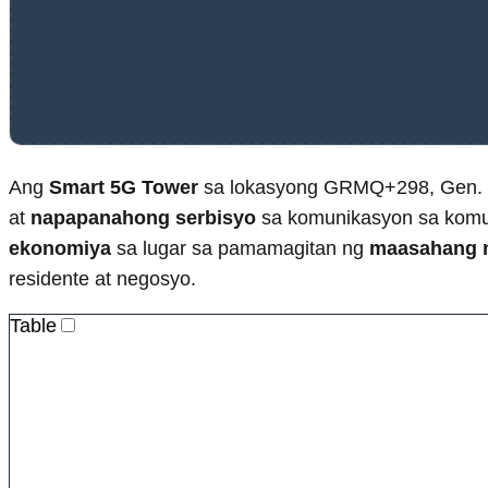
Ang
Smart 5G Tower
sa lokasyong GRMQ+298, Gen. L
at
napapanahong serbisyo
sa komunikasyon sa komu
ekonomiya
sa lugar sa pamamagitan ng
maasahang n
residente at negosyo.
Table