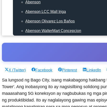
Abenson
Abenson LCC Mall Iriga
Abenson Olivarez Los Baños
Abenson WalterMart Concepcion
Share
Share
Share
Share
X (Twitter)
Facebook
Pinterest
LinkedIn
on
on
on
on
Sa lungsod ng Bago City, isang makabagong hakbang t
Tower'. Ang inobasyong ito ay nagsisilbing solidong pu
maaasahang 5G koneksyon ay nagbubukas ng mga pint
ng produktibidad. Ito ay naglalayong gawing mas episy
matalinong kapaligiran para sa mga negosyo at propes