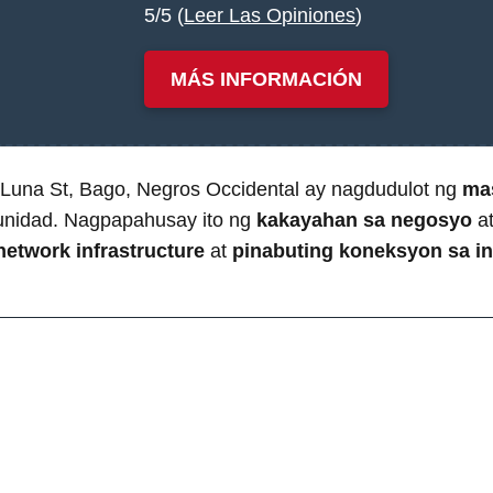
5/5 (
Leer Las Opiniones
)
MÁS INFORMACIÓN
una St, Bago, Negros Occidental ay nagdudulot ng
ma
nidad. Nagpapahusay ito ng
kakayahan sa negosyo
a
etwork infrastructure
at
pinabuting koneksyon sa in