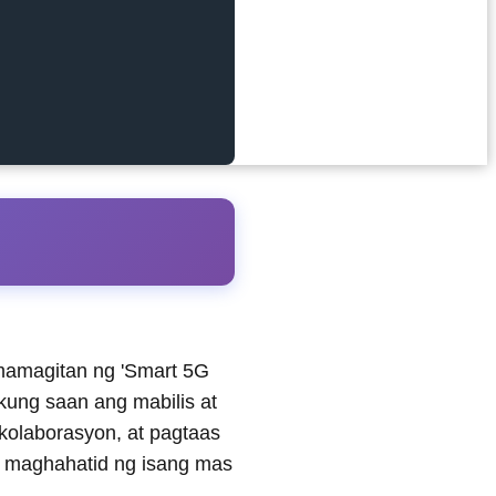
mamagitan ng 'Smart 5G
 kung saan ang mabilis at
olaborasyon, at pagtaas
na maghahatid ng isang mas