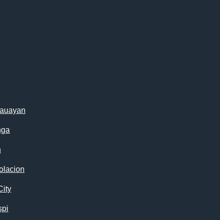
cauayan
nga
n
olacion
City
spi