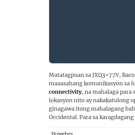
Matatagpuan sa JXQ3+77V, Baco
maaasahang komunikasyon sa lun
connectivity
, na mahalaga para 
lokasyon nito ay nakakatulong 
ginagawa itong mahalagang bah
Occidental. Para sa karagdagan
Huwebes