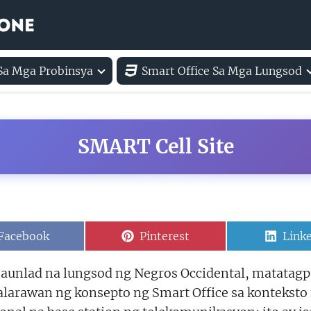
 Sa Mga Probinsya
Smart Office Sa Mga Lungsod
SMART Cell Site
Share
Share
Shar
Facebook
Pinterest
Link
on
on
on
 maunlad na lungsod ng Negros Occidental, matata
rawan ng konsepto ng Smart Office sa konteksto n