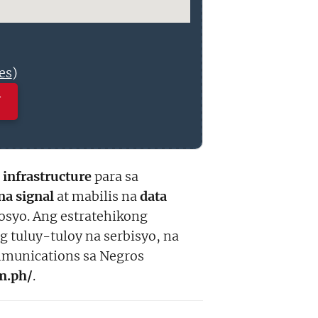
es
)
N
a
infrastructure
para sa
na signal
at mabilis na
data
osyo. Ang estratehikong
g tuluy-tuloy na serbisyo, na
munications sa Negros
m.ph/
.