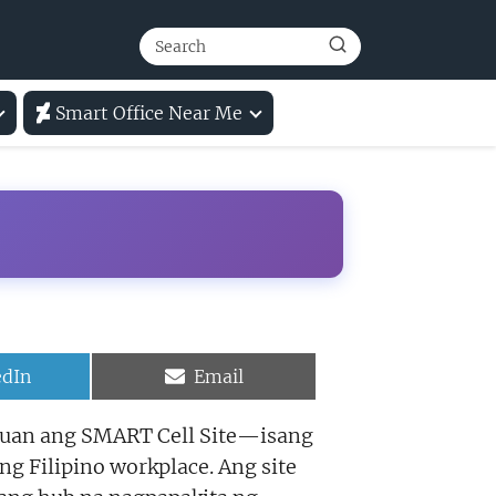
Smart Office Near Me
e
Share
edIn
Email
on
gpuan ang SMART Cell Site—isang
g Filipino workplace. Ang site