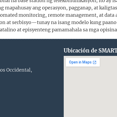
isyonal na base station ng telekomunikasyon; ito ay 
ng mapahusay ang operasyon, pagganap, at kaligta
tomated monitoring, remote management, at data 
on at serbisyo—tunay na isang modelo kung paano
lino at episyenteng pamamahala sa mga opisina s
Ubicación de SMART 
os Occidental,