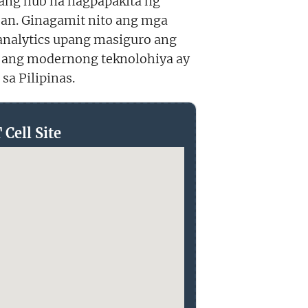
isang hub na nagpapakita ng
san. Ginagamit nito ang mga
analytics upang masiguro ang
 ang modernong teknolohiya ay
a Pilipinas.
Cell Site