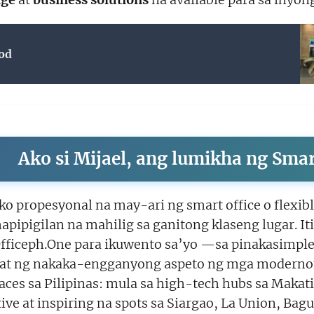
od
Ako si Mijael, ang lumikha ng Sma
ko propesyonal na may-ari ng smart office o flexib
apipigilan na mahilig sa ganitong klaseng lugar. It
fficeph.One para ikuwento sa’yo —sa pinakasimple
hat ng nakaka-engganyong aspeto ng mga modernon
ces sa Pilipinas: mula sa high-tech hubs sa Makat
ive at inspiring na spots sa Siargao, La Union, Bagui