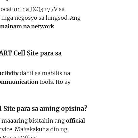
 location na JXQ3+77V sa
 mga negosyo sa lungsod. Ang
mainam na network
T Cell Site para sa
ctivity
dahil sa mabilis na
ommunication
tools. Ito ay
ite para sa aming opisina?
, maaaring bisitahin ang
official
rvice. Makakakuha din ng
g Smart Office.