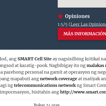
Opiniones
1.5/5 (
Leer Las Opinion
MÁS INFORMACIÓ
lod, ang
SMART Cell Site
ay nagsisilbing kritikal n
gsod at karatig-pook. Nagbibigay ito ng
malakas 
sa parehong personal na gamit at operasyon ng neg
upang mapabuti ang
network coverage
at matiyak an
agi ng
telecommunications network
ng Smart Com
g impormasyon, bisitahin ang
http://www.smart.co
Bukas 24 oras