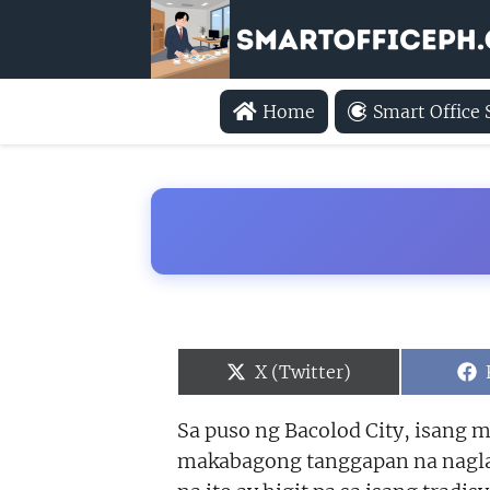
Home
Smart Office
Share
X (Twitter)
on
Sa puso ng Bacolod City, isang
makabagong tanggapan na naglala