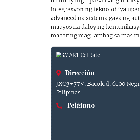
na ito ay higit pa sa isang trad
integrasyon ng teknolohiya upa
advanced na sistema gaya ng au
maayos na daloy ng komunikasy
maaaring mag-ambag sa mas mata
Dirección
JXQ3+77V, Bacolod, 6100 Negr
Pilipinas
Teléfono