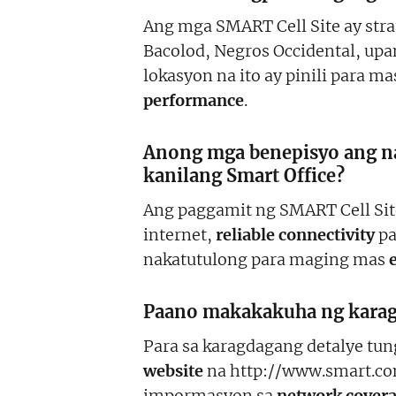
Ang mga SMART Cell Site ay strat
Bacolod, Negros Occidental, up
lokasyon na ito ay pinili para
performance
.
Anong mga benepisyo ang na
kanilang Smart Office?
Ang paggamit ng SMART Cell Sit
internet,
reliable connectivity
pa
nakatutulong para maging mas
Paano makakakuha ng karagd
Para sa karagdagang detalye tun
website
na http://www.smart.co
impormasyon sa
network cover