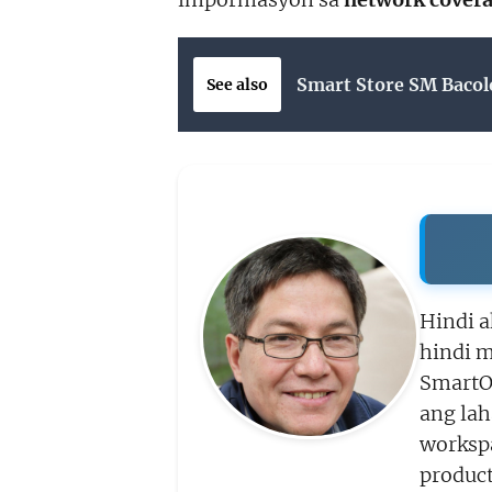
Smart Store SM Bacol
See also
Hindi a
hindi m
SmartO
ang la
workspa
product