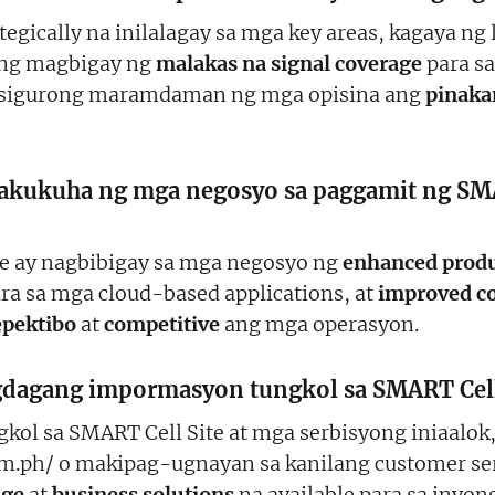
egically na inilalagay sa mga key areas, kagaya ng
ang magbigay ng
malakas na signal coverage
para sa
 masigurong maramdaman ng mga opisina ang
pinaka
kukuha ng mga negosyo sa paggamit ng SMAR
e ay nagbibigay sa mga negosyo ng
enhanced produ
ra sa mga cloud-based applications, at
improved c
epektibo
at
competitive
ang mga operasyon.
agang impormasyon tungkol sa SMART Cell S
gkol sa SMART Cell Site at mga serbisyong iniaalok
m.ph/ o makipag-ugnayan sa kanilang customer se
age
at
business solutions
na available para sa inyon