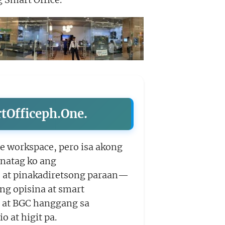
rtOfficeph.One.
le workspace, pero isa akong
inatag ko ang
 at pinakadiretsong paraan—
g opisina at smart
i at BGC hanggang sa
o at higit pa.