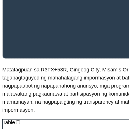
Matatagpuan sa R3FX+53R, Gingoog City, Misamis Orien
tagapagtaguyod ng mahahalagang impormasyon at bali
nagpapaabot ng napapanahong anunsyo, mga programa
malawakang pagkaunawa at partisipasyon ng komunida
mamamayan, na nagpapaigting ng transparency at ma
impormasyon.
Table