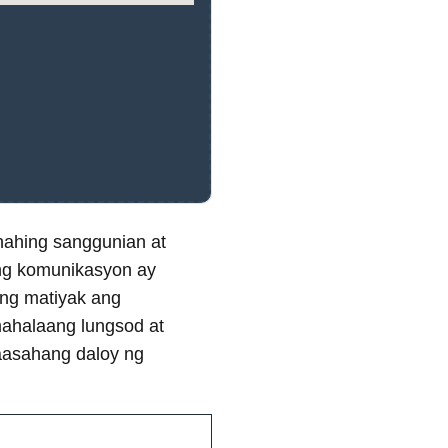
nahing sanggunian at
ng komunikasyon ay
ng matiyak ang
ahalaang lungsod at
aasahang daloy ng