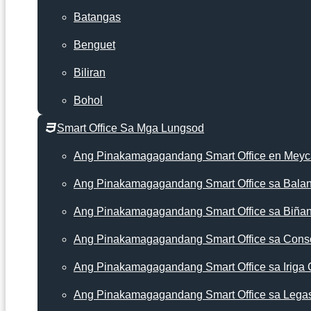
Batangas
Benguet
Biliran
Bohol
Smart Office Sa Mga Lungsod
Ang Pinakamagagandang Smart Office en Mey
Ang Pinakamagagandang Smart Office sa Bala
Ang Pinakamagagandang Smart Office sa Biña
Ang Pinakamagagandang Smart Office sa Cons
Ang Pinakamagagandang Smart Office sa Iriga 
Ang Pinakamagagandang Smart Office sa Lega