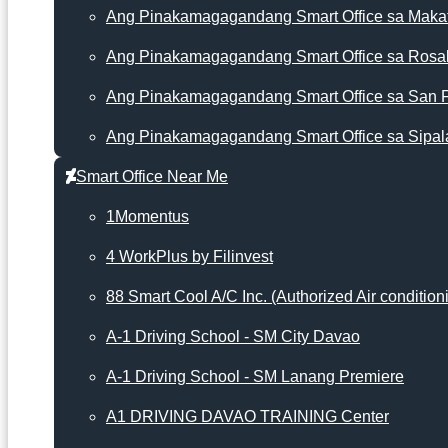
Ang Pinakamagagandang Smart Office sa Makat
Ang Pinakamagagandang Smart Office sa Rosa
Ang Pinakamagagandang Smart Office sa San 
Ang Pinakamagagandang Smart Office sa Sipal
Smart Office Near Me
1Momentus
4 WorkPlus by Filinvest
88 Smart Cool A/C Inc. (Authorized Air condition
A-1 Driving School - SM City Davao
A-1 Driving School - SM Lanang Premiere
A1 DRIVING DAVAO TRAINING Center