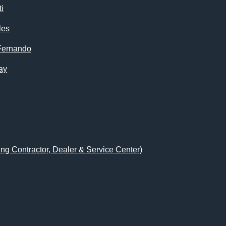
i
les
Fernando
ay
ing Contractor, Dealer & Service Center)