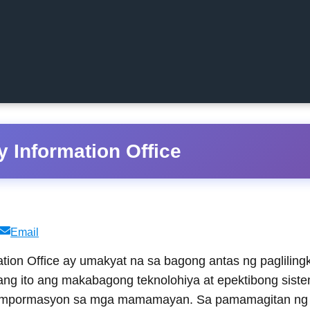
y Information Office
Share
Email
on
tion Office ay umakyat na sa bagong antas ng paglilin
ang ito ang makabagong teknolohiya at epektibong sist
 impormasyon sa mga mamamayan. Sa pamamagitan ng dig