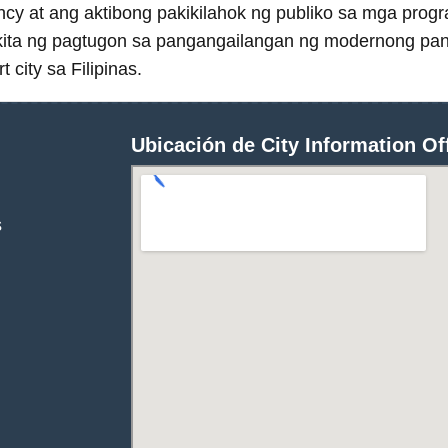
ncy at ang aktibong pakikilahok ng publiko sa mga prog
akita ng pagtugon sa pangangailangan ng modernong pan
city sa Filipinas.
Ubicación de City Information Of
s