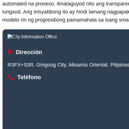
automated na proseso, itinataguyod nito ang transpare
lungsod. Ang inisyatibong ito ay hindi lamang nagpap
modelo rin ng progresibong pamamahala sa isang smart 
Dirección
R3FX+53R, Gingoog City, Misamis Oriental, Pilipina
Teléfono