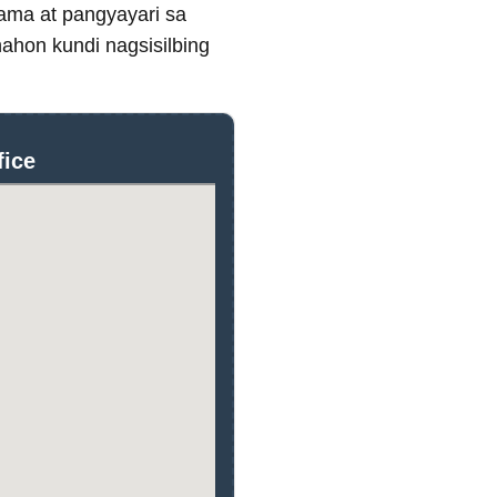
rama at pangyayari sa
ahon kundi nagsisilbing
fice