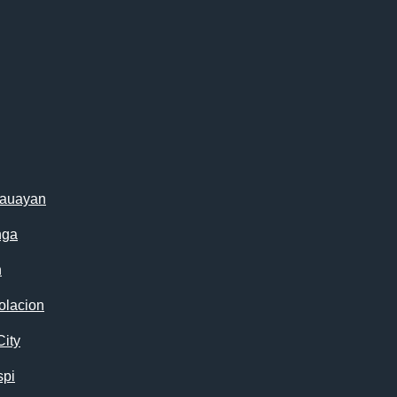
cauayan
nga
n
olacion
City
spi