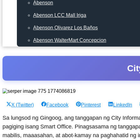
Abenson
Abenson LCC Mall Iriga
Abenson Olivarez Los Baños
Abenson WalterMart Concepcion
Cit
Share
Share
Share
Share
X (Twitter)
Facebook
Pinterest
LinkedIn
on
on
on
on
Sa lungsod ng Gingoog, ang tanggapan ng City Informa
pagiging isang Smart Office. Pinagsasama ng tanggap
mabilis, maaasahan, at abot-kamay na paghahatid ng