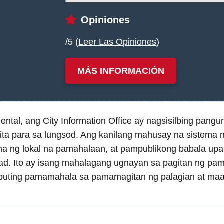
Opiniones
/5 (
Leer Las Opiniones
)
MÁS INFORMACIÓN
tal, ang City Information Office ay nagsisilbing pangu
ta para sa lungsod. Ang kanilang mahusay na sistema 
 ng lokal na pamahalaan, at pampublikong babala upa
d. Ito ay isang mahalagang ugnayan sa pagitan ng pam
buting pamamahala sa pamamagitan ng palagian at ma