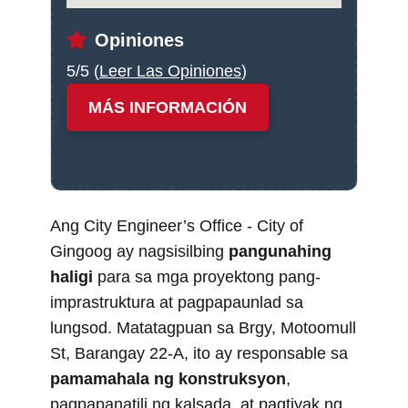
Opiniones
5/5 (
Leer Las Opiniones
)
MÁS INFORMACIÓN
Ang City Engineer’s Office - City of
Gingoog ay nagsisilbing
pangunahing
haligi
para sa mga proyektong pang-
imprastruktura at pagpapaunlad sa
lungsod. Matatagpuan sa Brgy, Motoomull
St, Barangay 22-A, ito ay responsable sa
pamamahala ng konstruksyon
,
pagpapanatili ng kalsada, at pagtiyak ng