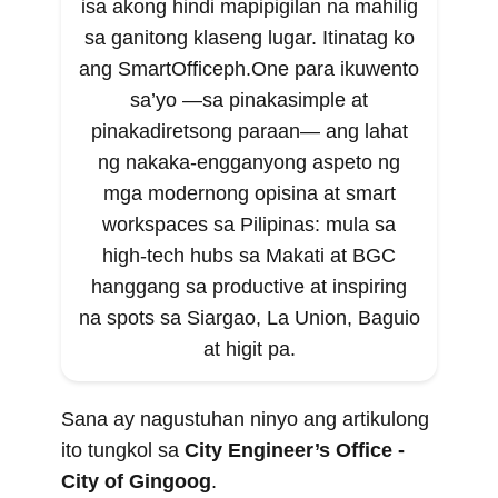
isa akong hindi mapipigilan na mahilig
sa ganitong klaseng lugar. Itinatag ko
ang SmartOfficeph.One para ikuwento
sa’yo —sa pinakasimple at
pinakadiretsong paraan— ang lahat
ng nakaka-engganyong aspeto ng
mga modernong opisina at smart
workspaces sa Pilipinas: mula sa
high-tech hubs sa Makati at BGC
hanggang sa productive at inspiring
na spots sa Siargao, La Union, Baguio
at higit pa.
Sana ay nagustuhan ninyo ang artikulong
ito tungkol sa
City Engineer’s Office -
City of Gingoog
.