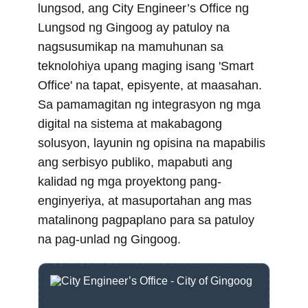
r
t
lungsod, ang City Engineer’s Office ng
)
Lungsod ng Gingoog ay patuloy na
nagsusumikap na mamuhunan sa
teknolohiya upang maging isang 'Smart
Office' na tapat, episyente, at maasahan.
Sa pamamagitan ng integrasyon ng mga
digital na sistema at makabagong
solusyon, layunin ng opisina na mapabilis
ang serbisyo publiko, mapabuti ang
kalidad ng mga proyektong pang-
enginyeriya, at masuportahan ang mas
matalinong pagpaplano para sa patuloy
na pag-unlad ng Gingoog.