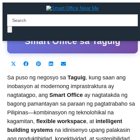
Ang Pinakamahusay na
Smart Office sa Taguig
Share
Share
Share
Share
Share
X
F
P
L
E
on
on
on
on
on
(
a
i
i
m
T
c
n
n
a
Sa puso ng negosyo sa
Taguig
, kung saan ang
w
e
t
k
i
inobasyon at modernong imprastraktura ay
i
b
e
e
l
t
o
r
d
nagtatagpo, ang
Smart Office
ay nagtatakda ng
t
o
e
I
bagong pamantayan sa paraan ng pagtatrabaho sa
e
k
s
n
r
t
Pilipinas—kombinasyon ng teknolohikal na
)
kagamitan,
flexible workspace
, at
intelligent
building systems
na idinisenyo upang palakasin
ang produktibidad, konektividad, at sustenibilidad