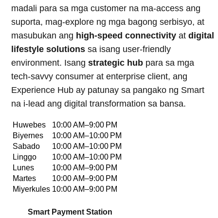
madali para sa mga customer na ma-access ang
suporta, mag-explore ng mga bagong serbisyo, at
masubukan ang
high-speed connectivity
at
digital
lifestyle solutions
sa isang user-friendly
environment. Isang
strategic hub
para sa mga
tech-savvy consumer at enterprise client, ang
Experience Hub ay patunay sa pangako ng Smart
na i-lead ang digital transformation sa bansa.
Huwebes
10:00 AM–9:00 PM
Biyernes
10:00 AM–10:00 PM
Sabado
10:00 AM–10:00 PM
Linggo
10:00 AM–10:00 PM
Lunes
10:00 AM–9:00 PM
Martes
10:00 AM–9:00 PM
Miyerkules
10:00 AM–9:00 PM
Smart Payment Station