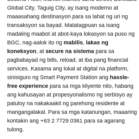
Global City, Taguig City, ay isang moderno at
maaasahang destinasyon para sa lahat ng uri ng
transaksyon sa bayad. Matatagpuan sa isang
madaling maabot at abot-kaya lokasyon sa puso ng
BGC, nag-aalok ito ng
mabilis
,
lakas ng
koneksyon
, at
secure na sistema
para sa
pagbabayad ng bills, reload, at iba pang financial
services. Kasama ang lokal at digital na platform,
sinisiguro ng Smart Payment Station ang
hassle-
free experience
para sa mga kliyente nito, habang
ang kahusayan at propesyonalismo ng serbisyo ay
patuloy na nakakaakit ng parehong residente at
mangangalakal. Para sa mga katanungan, maaaring
kontakin ang +63 2 7729 0361 para sa agarang
tulong.