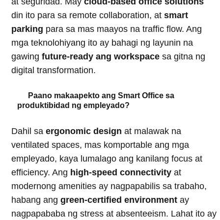
at seguridad. May
cloud-based office solutions
din ito para sa remote collaboration, at
smart
parking
para sa mas maayos na traffic flow. Ang
mga teknolohiyang ito ay bahagi ng layunin na
gawing
future-ready ang workspace
sa gitna ng
digital transformation.
Paano makaapekto ang Smart Office sa
produktibidad ng empleyado?
Dahil sa
ergonomic design
at malawak na
ventilated spaces, mas komportable ang mga
empleyado, kaya lumalago ang kanilang focus at
efficiency. Ang
high-speed connectivity
at
modernong amenities ay nagpapabilis sa trabaho,
habang ang
green-certified environment
ay
nagpapababa ng stress at absenteeism. Lahat ito ay