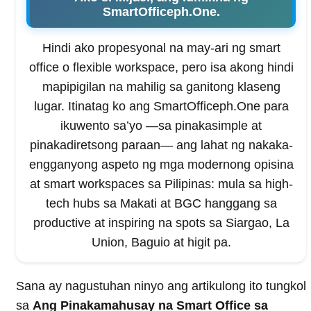
SmartOfficeph.One.
Hindi ako propesyonal na may-ari ng smart
office o flexible workspace, pero isa akong hindi
mapipigilan na mahilig sa ganitong klaseng
lugar. Itinatag ko ang SmartOfficeph.One para
ikuwento sa’yo —sa pinakasimple at
pinakadiretsong paraan— ang lahat ng nakaka-
engganyong aspeto ng mga modernong opisina
at smart workspaces sa Pilipinas: mula sa high-
tech hubs sa Makati at BGC hanggang sa
productive at inspiring na spots sa Siargao, La
Union, Baguio at higit pa.
Sana ay nagustuhan ninyo ang artikulong ito tungkol
sa
Ang Pinakamahusay na Smart Office sa