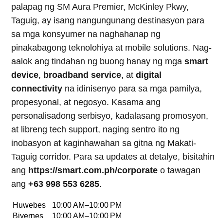
palapag ng SM Aura Premier, McKinley Pkwy,
Taguig, ay isang nangungunang destinasyon para
sa mga konsyumer na naghahanap ng
pinakabagong teknolohiya at mobile solutions. Nag-
aalok ang tindahan ng buong hanay ng mga
smart
device
,
broadband service
, at
digital
connectivity
na idinisenyo para sa mga pamilya,
propesyonal, at negosyo. Kasama ang
personalisadong serbisyo, kadalasang promosyon,
at libreng tech support, naging sentro ito ng
inobasyon at kaginhawahan sa gitna ng Makati-
Taguig corridor. Para sa updates at detalye, bisitahin
ang
https://smart.com.ph/corporate
o tawagan
ang
+63 998 553 6285
.
Huwebes
10:00 AM–10:00 PM
Biyernes
10:00 AM–10:00 PM