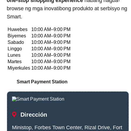
one-stop shopping experience
habang nagba-
browse ng mga inovatibong produkto at serbisyo ng
Smart.
Huwebes
10:00 AM–9:00 PM
Biyernes
10:00 AM–9:00 PM
Sabado
10:00 AM–9:00 PM
Linggo
10:00 AM–9:00 PM
Lunes
10:00 AM–9:00 PM
Martes
10:00 AM–9:00 PM
Miyerkules
10:00 AM–9:00 PM
Smart Payment Station
Dirección
Ministop, Forbes Town Center, Rizal Drive, Fort