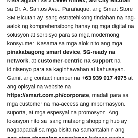
Matatagpuan sa
2 Level Annex, SM City Bicutan
sa Dr. A. Santos Ave., Parañaque, ang Smart Store
SM Bicutan ay isang estratehikong tindahan na nag-
aalok ng komprehensibong hanay ng mga digital na
solusyon at serbisyo para sa mga modernong
konsyumer. Kasama sa mga alok nito ang mga
pinakabagong smart device
,
5G-ready na
network
, at
customer-centric na support
na
idinisenyo para sa kaginhawahan at kahusayan.
Gamit ang contact number na
+63 939 917 4975
at
ang opisyal na website na
https://smart.com.ph/corporate
, madali para sa
mga customer na ma-access ang impormasyon,
suporta, at mga espesyal na promosyon. Ang
lokasyon nito sa isang mataong shopping hub ay
nagpapadali sa mga bisita na samantalahin ang