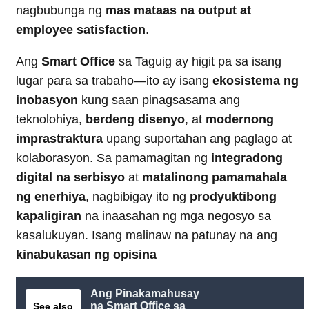
nagbubunga ng
mas mataas na output at
employee satisfaction
.
Ang
Smart Office
sa Taguig ay higit pa sa isang
lugar para sa trabaho—ito ay isang
ekosistema ng
inobasyon
kung saan pinagsasama ang
teknolohiya,
berdeng disenyo
, at
modernong
imprastraktura
upang suportahan ang paglago at
kolaborasyon. Sa pamamagitan ng
integradong
digital na serbisyo
at
matalinong pamamahala
ng enerhiya
, nagbibigay ito ng
prodyuktibong
kapaligiran
na inaasahan ng mga negosyo sa
kasalukuyan. Isang malinaw na patunay na ang
kinabukasan ng opisina
Ang Pinakamahusay
na Smart Office sa
See also