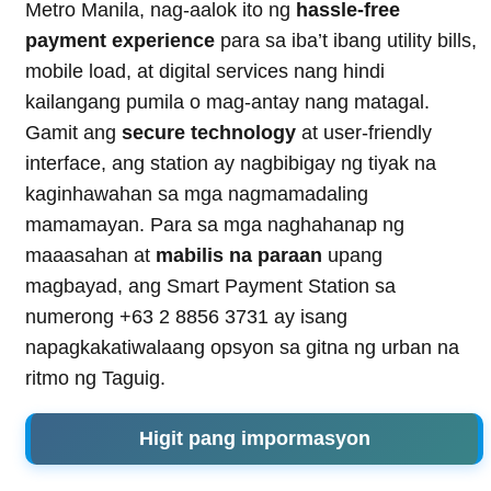
Metro Manila, nag-aalok ito ng
hassle-free
payment experience
para sa iba’t ibang utility bills,
mobile load, at digital services nang hindi
kailangang pumila o mag-antay nang matagal.
Gamit ang
secure technology
at user-friendly
interface, ang station ay nagbibigay ng tiyak na
kaginhawahan sa mga nagmamadaling
mamamayan. Para sa mga naghahanap ng
maaasahan at
mabilis na paraan
upang
magbayad, ang Smart Payment Station sa
numerong +63 2 8856 3731 ay isang
napagkakatiwalaang opsyon sa gitna ng urban na
ritmo ng Taguig.
Higit pang impormasyon