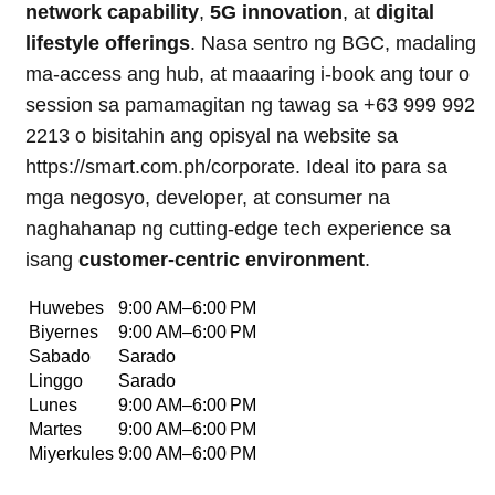
network capability
,
5G innovation
, at
digital
lifestyle offerings
. Nasa sentro ng BGC, madaling
ma-access ang hub, at maaaring i-book ang tour o
session sa pamamagitan ng tawag sa +63 999 992
2213 o bisitahin ang opisyal na website sa
https://smart.com.ph/corporate. Ideal ito para sa
mga negosyo, developer, at consumer na
naghahanap ng cutting-edge tech experience sa
isang
customer-centric environment
.
Huwebes
9:00 AM–6:00 PM
Biyernes
9:00 AM–6:00 PM
Sabado
Sarado
Linggo
Sarado
Lunes
9:00 AM–6:00 PM
Martes
9:00 AM–6:00 PM
Miyerkules
9:00 AM–6:00 PM