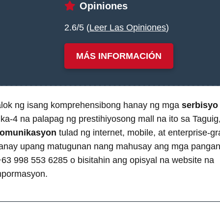
Opiniones
2.6/5 (
Leer Las Opiniones
)
MÁS INFORMACIÓN
lok ng isang komprehensibong hanay ng mga
serbisyo
a-4 na palapag ng prestihiyosong mall na ito sa Taguig,
komunikasyon
tulad ng internet, mobile, at enterprise-
anay upang matugunan nang mahusay ang mga panganga
63 998 553 6285 o bisitahin ang opisyal na website na
impormasyon.