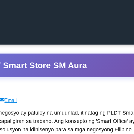
 Smart Store SM Aura
Share
Email
on
egosyo ay patuloy na umuunlad, itinatag ng PLDT Sma
aligiran sa trabaho. Ang konsepto ng 'Smart Office' a
solusyon na idinisenyo para sa mga negosyong Filipino.