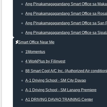
Ang Pinakamagagandang Smart Office sa Makat
Ang Pinakamagagandang Smart Office sa Rosa
Ang Pinakamagagandang Smart Office sa San 
Ang Pinakamagagandang Smart Office sa Sipal
Smart Office Near Me
1Momentus
4 WorkPlus by Filinvest
88 Smart Cool A/C Inc. (Authorized Air condition
A-1 Driving School - SM City Davao
A-1 Driving School - SM Lanang Premiere
A1 DRIVING DAVAO TRAINING Center