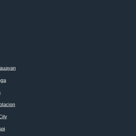
cauayan
nga
n
olacion
City
spi