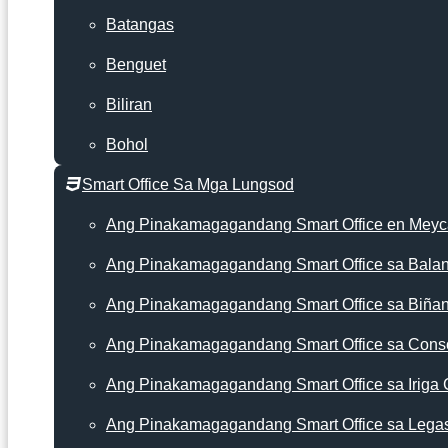
Batangas
Benguet
Biliran
Bohol
Smart Office Sa Mga Lungsod
Ang Pinakamagagandang Smart Office en Mey
Ang Pinakamagagandang Smart Office sa Bala
Ang Pinakamagagandang Smart Office sa Biña
Ang Pinakamagagandang Smart Office sa Cons
Ang Pinakamagagandang Smart Office sa Iriga 
Ang Pinakamagagandang Smart Office sa Lega