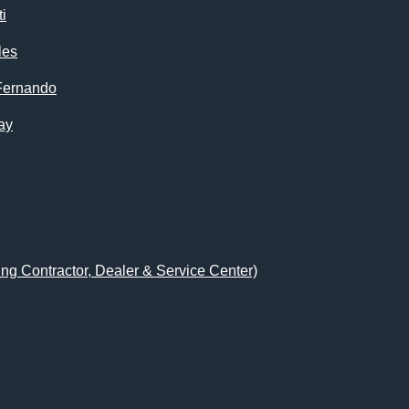
i
les
Fernando
ay
ing Contractor, Dealer & Service Center)