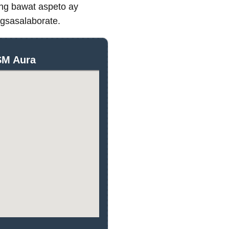
ng bawat aspeto ay
gsasalaborate.
SM Aura