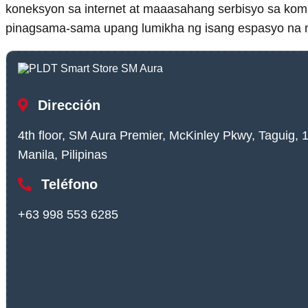
koneksyon sa internet at maaasahang serbisyo sa ko
pinagsama-sama upang lumikha ng isang espasyo na n
Dirección
4th floor, SM Aura Premier, McKinley Pkwy, Taguig, 
Manila, Pilipinas
Teléfono
+63 998 553 6285