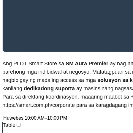
Ang PLDT Smart Store sa
SM Aura Premier
ay nag-aa
parehong mga indibidwal at negosyo. Matatagpuan sa ik
nagbibigay ng madaling access sa mga
solusyon sa 
kanilang
dedikadong suporta
ay masinsinang nagsas
Para sa direktang koordinasyon, maaaring maabot sa +
https://smart.com.ph/corporate para sa karagdagang 
Huwebes
10:00 AM–10:00 PM
Table