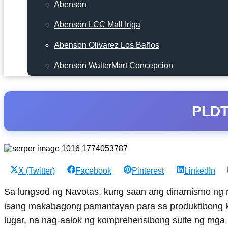
Abenson
Abenson LCC Mall Iriga
Abenson Olivarez Los Baños
Abenson WalterMart Concepcion
PLDT
Share
Share
Share
Share
X (Twitter)
Facebook
Pinterest
LinkedIn
on
on
on
on
Sa lungsod ng Navotas, kung saan ang dinamismo ng n
isang makabagong pamantayan para sa produktibong kap
lugar, na nag-aalok ng komprehensibong suite ng mga 