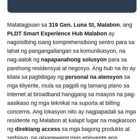
Matatagpuan sa
319 Gen. Luna St, Malabon
, ang
PLDT Smart Experience Hub Malabon
ay
nagsisilbing isang komprehensibong sentro para sa
lahat ng pangangailangan sa komunikasyon, na
nag-aalok ng
napapanahong solusyon
para sa
parehong residensyal at negosyo. Ang hub na ito ay
kilala sa pagbibigay ng
personal na atensyon
sa
mga kliyente, mula sa pagpili ng tamang plano sa
internet at broadband hanggang sa maayos na pag-
aasikaso ng mga teknikal na suporta at billing
concerns. Ang lokasyon nito ay nagpapadali sa mga
residente ng Malabon at kalapit lugar na magkaroon
ng
direktang access
sa mga bagong produkto at
serbisyo, na ginagawang mas episyente ang