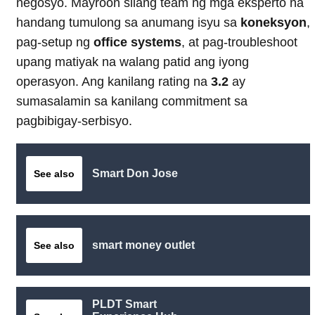
negosyo. Mayroon silang team ng mga eksperto na
handang tumulong sa anumang isyu sa
koneksyon
,
pag-setup ng
office systems
, at pag-troubleshoot
upang matiyak na walang patid ang iyong
operasyon. Ang kanilang rating na
3.2
ay
sumasalamin sa kanilang commitment sa
pagbibigay-serbisyo.
Smart Don Jose
See also
smart money outlet
See also
PLDT Smart