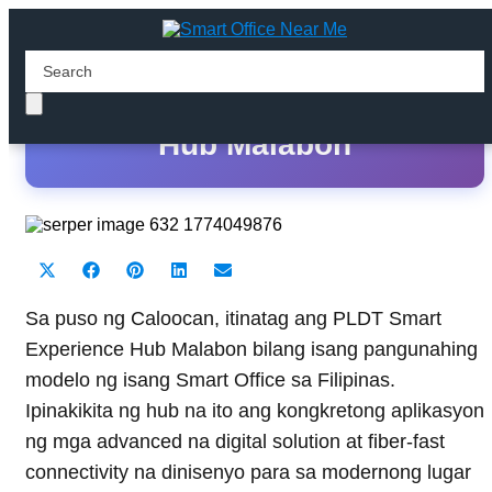
PLDT Smart Experience
Hub Malabon
Share
Share
Share
Share
Share
X
F
P
L
E
on
on
on
on
on
(
a
i
i
m
T
c
n
n
a
Sa puso ng Caloocan, itinatag ang PLDT Smart
w
e
t
k
i
Experience Hub Malabon bilang isang pangunahing
i
b
e
e
l
t
o
r
d
modelo ng isang Smart Office sa Filipinas.
t
o
e
I
Ipinakikita ng hub na ito ang kongkretong aplikasyon
e
k
s
n
r
t
ng mga advanced na digital solution at fiber-fast
)
connectivity na dinisenyo para sa modernong lugar