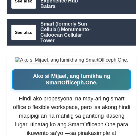
Experience Hub
See also
Balara
Smart (formerly Sun
Cellular) Monumento-
See also
Caloocan Cellular
Tower
Ako si Mijael, ang lumikha ng
SmartOfficeph.One.
Hindi ako propesyonal na may-ari ng smart
office o flexible workspace, pero isa akong hindi
mapipigilan na mahilig sa ganitong klaseng
lugar. Itinatag ko ang SmartOfficeph.One para
ikuwento sa’yo —sa pinakasimple at