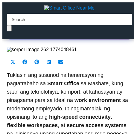
Masbate
Share
Share
Share
Share
Share
X
F
P
L
E
on
on
on
on
on
(
a
i
i
m
T
c
n
n
a
Tuklasin ang susunod na henerasyon ng
w
e
t
k
i
pagtatrabaho sa
Smart Office
sa Masbate, kung
i
b
e
e
l
t
o
r
d
saan ang teknolohiya, komport, at kahusayan ay
t
o
e
I
pinagsama para sa ideal na
e
k
s
n
work environment
sa
r
t
modernong empleyado. Ipinagmamalaki ng
)
opisinang ito ang
high-speed connectivity
,
flexible workspaces
, at
secure access systems
na idinisenyo upang suportahan ang mga negosyo