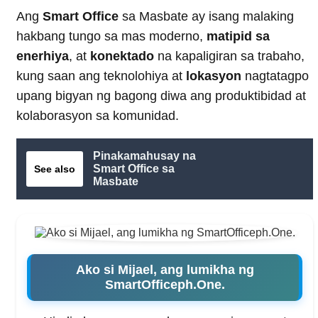
Ang
Smart Office
sa Masbate ay isang malaking
hakbang tungo sa mas moderno,
matipid sa
enerhiya
, at
konektado
na kapaligiran sa trabaho,
kung saan ang teknolohiya at
lokasyon
nagtatagpo
upang bigyan ng bagong diwa ang produktibidad at
kolaborasyon sa komunidad.
Pinakamahusay na
Smart Office sa
See also
Masbate
Ako si Mijael, ang lumikha ng
SmartOfficeph.One.