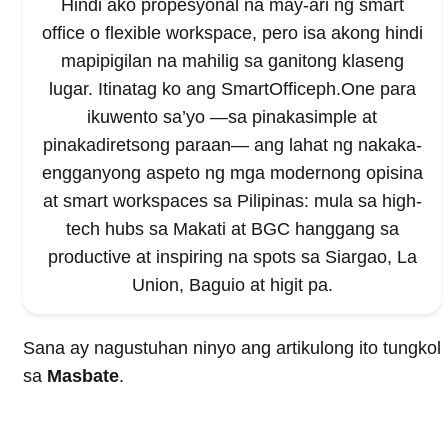
Hindi ako propesyonal na may-ari ng smart
office o flexible workspace, pero isa akong hindi
mapipigilan na mahilig sa ganitong klaseng
lugar. Itinatag ko ang SmartOfficeph.One para
ikuwento sa’yo —sa pinakasimple at
pinakadiretsong paraan— ang lahat ng nakaka-
engganyong aspeto ng mga modernong opisina
at smart workspaces sa Pilipinas: mula sa high-
tech hubs sa Makati at BGC hanggang sa
productive at inspiring na spots sa Siargao, La
Union, Baguio at higit pa.
Sana ay nagustuhan ninyo ang artikulong ito tungkol
sa
Masbate
.